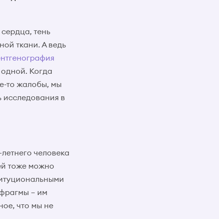
 сердца, тень
ой ткани. А ведь
ентгенография
 одной. Когда
е-то жалобы, мы
ь исследования в
-летнего человека
ей тоже можно
ституциональными
фрагмы – им
ое, что мы не