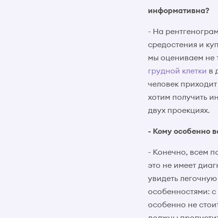
информативна?
- На рентгенограм
средостения и ку
мы оцениваем не т
грудной клетки
в 
человек приходит
хотим получить и
двух проекциях.
- Кому особенно 
- Конечно, всем п
это не имеет диа
увидеть легочную
особенностями: с
особенно не стои
должны пропустит