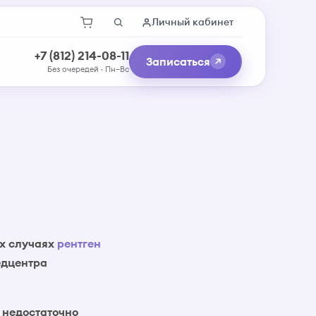
Личный кабинет
+7 (812) 214-08-11
Записаться
Без очередей · Пн–Вс
их случаях
рентген
едцентра
 недостаточно