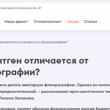
 Кингисеппское шоссе, 47
Наши врачи
Стоматология
Акции
Статьи
ем рентген отличается от флюорографии?
тген отличается от
графии?
ажно делать ежегодную флюорографию. Однако во мног
 предпочтительней, – рассказывает врач-рентгенолог м
Полина Халикова.
тиновна, почему обычная флюорограмма иногда бывает