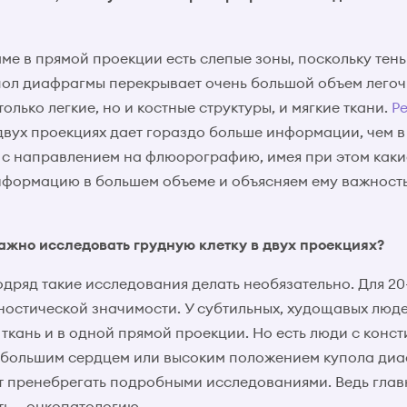
ме в прямой проекции есть слепые зоны, поскольку тень
пол диафрагмы перекрывает очень большой объем легочн
олько легкие, но и костные структуры, и мягкие ткани.
Р
двух проекциях дает гораздо больше информации, чем в
 с направлением на флюорографию, имея при этом каки
нформацию в большем объеме и объясняем ему важност
важно исследовать грудную клетку в двух проекциях?
одряд такие исследования делать необязательно. Для 20
гностической значимости. У субтильных, худощавых люд
 ткань и в одной прямой проекции. Но есть люди с кон
 большим сердцем или высоким положением купола диа
т пренебрегать подробными исследованиями. Ведь главн
ь – онкопатологию.