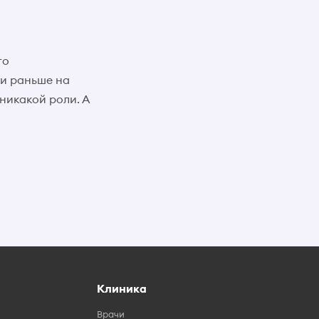
го
ли раньше на
никакой роли. А
Клиника
Врачи