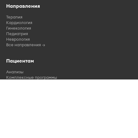
Направления
Терапия
Кардиология
Гинекология
Педиатрия
Неврология
Все направления →
Пациентам
Анализы
Комплексные программы
Подготовка к анализам
Больничный лист
Справки
Статьи о здоровье
Новости
Акции
ДМС
Клиника