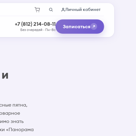
Личный кабинет
+7 (812) 214-08-11
Записаться
Без очередей · Пн–Вс
 и
сные пятна,
коварное
имо знать
ики «Панорама