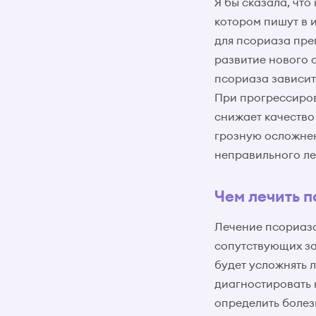
Я бы сказала, что
котором пишут в 
для псориаза пре
развитие нового 
псориаза зависит
При прогрессиров
снижает качество
грозную осложнен
неправильного ле
Чем лечить 
Лечение псориаза
сопутствующих з
будет усложнять 
диагностировать 
определить болез