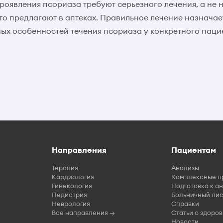
роявления псориаза требуют серьезного лечения, а не
 что предлагают в аптеках. Правильное лечение назнача
х особенностей течения псориаза у конкретного паци
Направления
Пациентам
Терапия
Анализы
Кардиология
Комплексные п
Гинекология
Подготовка к а
Педиатрия
Больничный лис
Неврология
Справки
Все направления →
Статьи о здоров
Новости