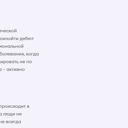
ической
роизойти дебют
рмональной
болевания, когда
цировать не по
а – активно
 происходит в
да люди не
не всегда