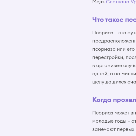
Мед»
Светлана У
Что такое пс
Псориаз – это ау
предрасположенно
псориаза или его
перестройки, пос
в организме случ
одной, а по милли
шелушащихся очаг
Когда прояв
Псориаз может вп
молодые годы – от
замечают первых п