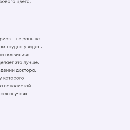
зового цвета,
ориаз – не раньше
там трудно увидеть
ли появились
елает это лучше.
юдении доктора.
у которого
на волосистой
сех случаях