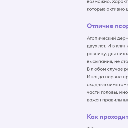
возможно. Характ
которые активно 
Отличие псо
Атопический дерма
двух лет. И в кли
разницу, для них
высыпания, не ст
В любом случае р
Иногда первые пр
сходные симптомы
части головы, мн
важен правильный
Как проходит