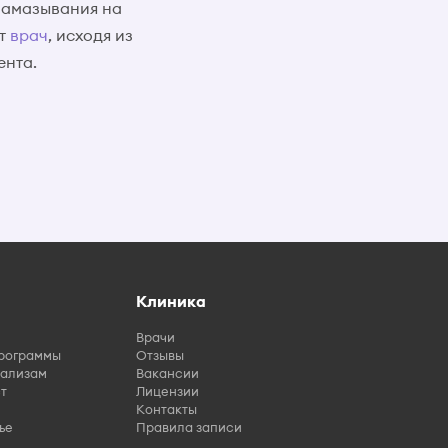
 намазывания на
ет
врач
, исходя из
ента.
Клиника
Врачи
рограммы
Отзывы
нализам
Вакансии
т
Лицензии
Контакты
ье
Правила записи