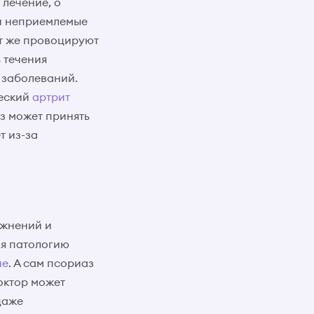
 лечение, о
ки неприемлемые
ут же провоцируют
 течения
 заболеваний.
ческий
артрит
з может принять
т из-за
ожнений и
я патологию
ие
. А сам псориаз
октор может
даже