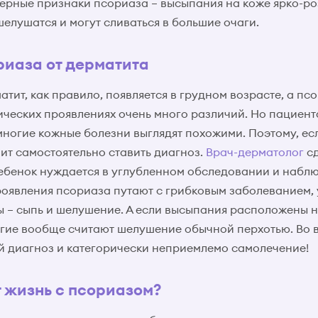
ерные признаки псориаза – высыпания на коже ярко-ро
шелушатся и могут сливаться в большие очаги.
риаза от дерматита
тит, как правило, появляется в грудном возрасте, а пс
нических проявлениях очень много различий. Но пациен
 многие кожные болезни выглядят похожими. Поэтому, ес
оит самостоятельно ставить диагноз.
Врач-дерматолог
сд
ебенок нуждается в углубленном обследовании и набл
оявления псориаза путают с грибковым заболеванием, 
 – сыпь и шелушение. А если высыпания расположены 
огие вообще считают шелушение обычной перхотью. Во в
 диагноз и категорически неприемлемо самолечение!
 жизнь с псориазом?