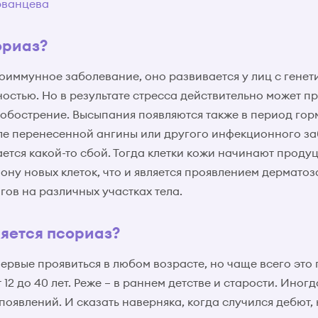
рванцева
ориаз?
тоиммунное заболевание, оно развивается у лиц с генет
стью. Но в результате стресса действительно может п
 обострение. Высыпания появляются также в период го
ле перенесенной ангины или другого инфекционного за
ается какой-то сбой. Тогда клетки кожи начинают проду
ону новых клеток, что и является проявлением дерматоз
ов на различных участках тела.
ляется псориаз?
ервые проявиться в любом возрасте, но чаще всего это
 12 до 40 лет. Реже – в раннем детстве и старости. Иног
оявлений. И сказать наверняка, когда случился дебют, 