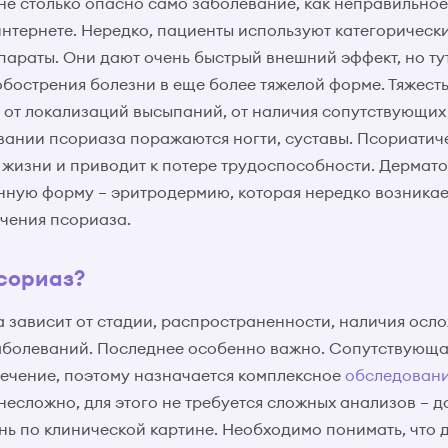
 не столько опасно само заболевание, как неправильное
интернете. Нередко, пациенты используют категоричес
параты. Они дают очень быстрый внешний эффект, но т
обострения болезни в еще более тяжелой форме. Тяжесть
 от локализаций высыпаний, от наличия сопутствующих
ании псориаза поражаются ногти, суставы. Псориати
 жизни и приводит к потере трудоспособности. Дермато
ную форму – эритродермию, которая нередко возникае
чения псориаза.
псориаз?
 зависит от стадии, распространенности, наличия осл
аболеваний. Последнее особенно важно. Сопутствующа
лечение, поэтому назначается комплексное
обследован
несложно, для этого не требуется сложных анализов – д
нь по клинической картине. Необходимо понимать, что 