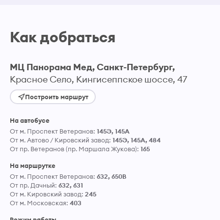
Как добраться
МЦ Панорама Мед, Санкт-Петербург,
Красное Село, Кингисеппское шоссе, 47
Построить маршрут
На автобусе
От м. Проспект Ветеранов:
145Э, 145А
От м. Автово / Кировский завод:
145Э, 145А, 484
От пр. Ветеранов (пр. Маршала Жукова):
165
На маршрутке
От м. Проспект Ветеранов:
632, 650В
От пр. Дачный:
632, 631
От м. Кировский завод:
245
От м. Московская:
403
Режим работы