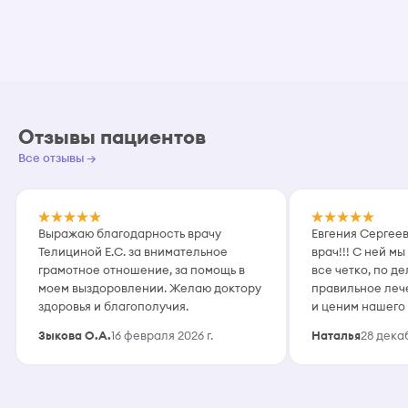
Отзывы пациентов
Все отзывы →
Выражаю благодарность врачу
Евгения Сергеев
Телициной Е.С. за внимательное
врач!!! С ней мы
грамотное отношение, за помощь в
все четко, по де
моем выздоровлении. Желаю доктору
правильное леч
здоровья и благополучия.
и ценим нашего
педиатра!
Зыкова О.А.
16 февраля 2026 г.
Наталья
28 декаб