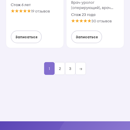
Врач-уролог
Стаж 6 лет
(оперирующий), врач
19 отзывов
высшей категории.
Стаж 23 года
30 отзывов
Записаться
Записаться
1
2
3
→