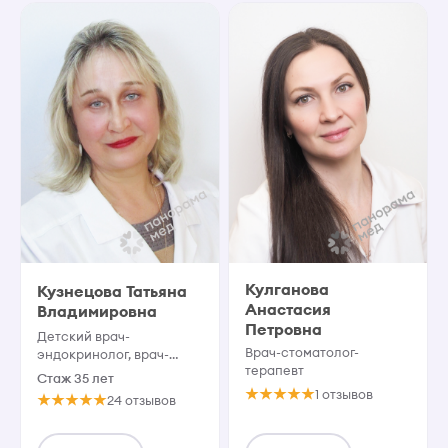
Кулганова
Кузнецова Татьяна
Анастасия
Владимировна
Петровна
Детский врач-
Врач-стоматолог-
эндокринолог, врач-
терапевт
эндокринолог. Врач
Стаж 35 лет
высшей
1 отзывов
24 отзывов
квалификационной
категории.