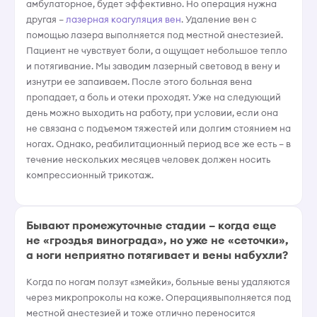
амбулаторное, будет эффективно. Но операция нужна
другая –
лазерная коагуляция вен
. Удаление вен с
помощью лазера выполняется под местной анестезией.
Пациент не чувствует боли, а ощущает небольшое тепло
и потягивание. Мы заводим лазерный световод в вену и
изнутри ее запаиваем. После этого больная вена
пропадает, а боль и отеки проходят. Уже на следующий
день можно выходить на работу, при условии, если она
не связана с подъемом тяжестей или долгим стоянием на
ногах. Однако, реабилитационный период все же есть – в
течение нескольких месяцев человек должен носить
компрессионный трикотаж.
Бывают промежуточные стадии – когда еще
не «гроздья винограда», но уже не «сеточки»,
а ноги неприятно потягивает и вены набухли?
Когда по ногам ползут «змейки», больные вены удаляются
через микропроколы на коже. Операциявыполняется под
местной анестезией и тоже отлично переносится