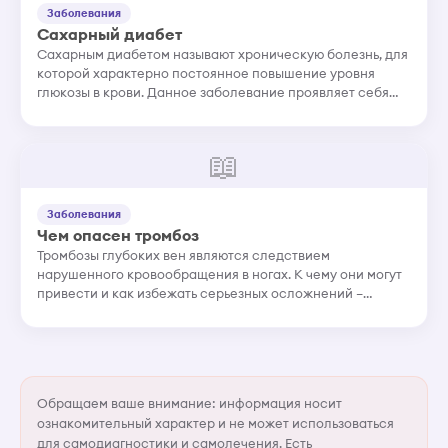
Заболевания
Сахарный диабет
Сахарным диабетом называют хроническую болезнь, для
которой характерно постоянное повышение уровня
глюкозы в крови. Данное заболевание проявляет себя
следующими симптомами: учащенным
мочеиспусканием, жаждой, потерей в...
📖
Заболевания
Чем опасен тромбоз
Тромбозы глубоких вен являются следствием
нарушенного кровообращения в ногах. К чему они могут
привести и как избежать серьезных осложнений –
рассмотрели пару вопросов по флебологии.
Обращаем ваше внимание: информация носит
ознакомительный характер и не может использоваться
для самодиагностики и самолечения. Есть