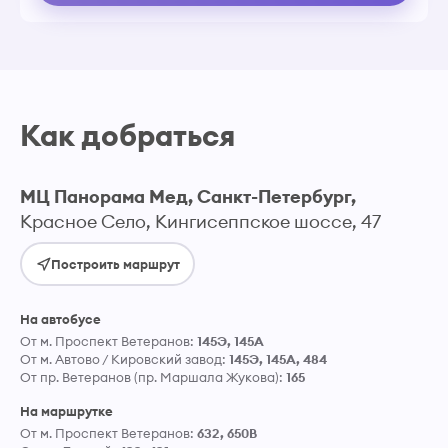
Урологическое отделение
Физиотерапевтическое отделение
Хирургическое отделение
Эндокринологическое отделение
Как добраться
МЦ Панорама Мед, Санкт-Петербург,
Красное Село, Кингисеппское шоссе, 47
Построить маршрут
На автобусе
От м. Проспект Ветеранов:
145Э, 145А
От м. Автово / Кировский завод:
145Э, 145А, 484
От пр. Ветеранов (пр. Маршала Жукова):
165
На маршрутке
От м. Проспект Ветеранов:
632, 650В