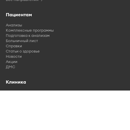
Пациентам
Анализы
Комплексные программы
Подготовка к анализам
Больничный лист
Справки
Статьи о здоровье
Новости
Акции
ДМС
Клиника
Врачи
Отзывы
Вакансии
Лицензии
Контакты
Правила записи