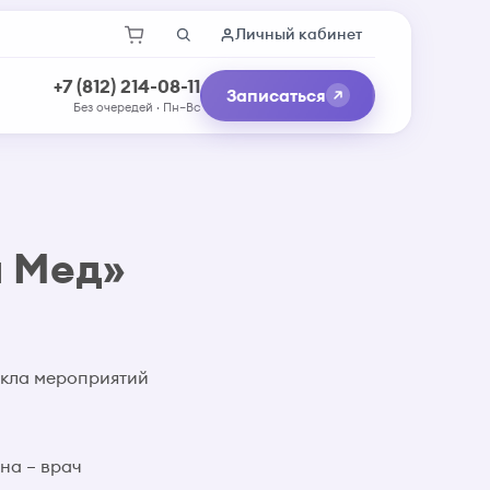
Личный кабинет
+7 (812) 214-08-11
Записаться
Без очередей · Пн–Вс
а Мед»
икла мероприятий
на – врач