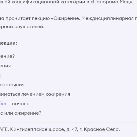
сшей квалификационной категории в «Панорама Мед».
на прочитает лекцию «Ожирение. Междисциплинарная 
опросы слушателей.
лекции:
рение?
ения
я
 состояния
ниматься лечением ожирения
бет
– начало
ес или ожирение?
FE, Кингисеппское шоссе, д. 47, г. Красное Село.