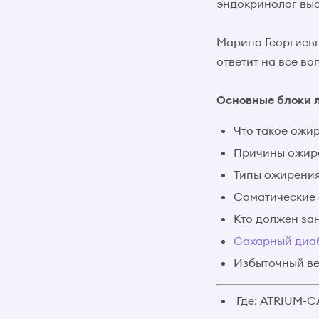
эндокринолог вы
Марина Георгиев
ответит на все в
Основные блоки 
Что такое ожи
Причины ожир
Типы ожирени
Соматические
Кто должен за
Сахарный диа
Избыточный в
Где: ATRIUM-CA