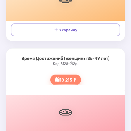
В корзину
Время Достижений (женщины 35-49 лет)
Код R128
•
⏱
2д.
🛍
13 215 ₽
🧫