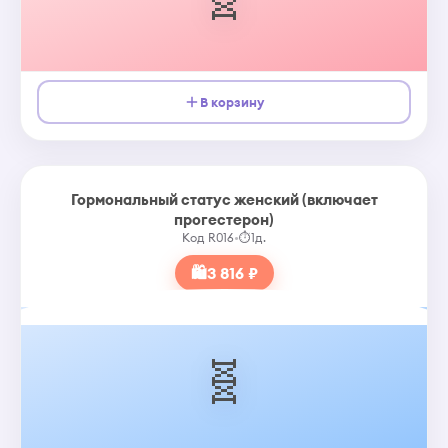
В корзину
Гормональный статус женский (включает
прогестерон)
Код R016
•
⏱
1д.
🛍
3 816 ₽
🧬