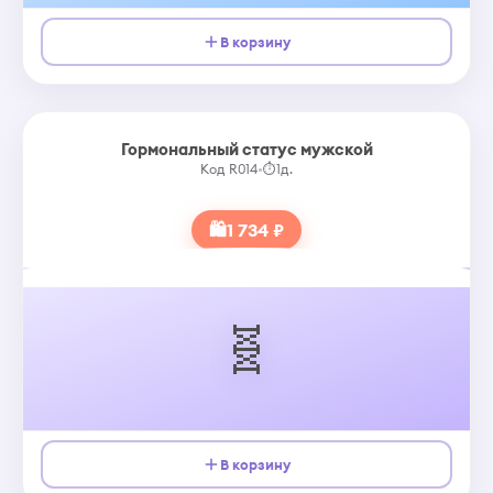
В корзину
Гормональный статус мужской
Код R014
•
⏱
1д.
🛍
1 734 ₽
🧬
В корзину