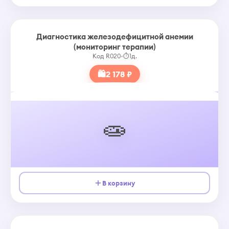
Диагностика железодефицитной анемии
(мониторинг терапии)
Код R020
•
⏱
1д.
🛍
2 178 ₽
🧫
В корзину