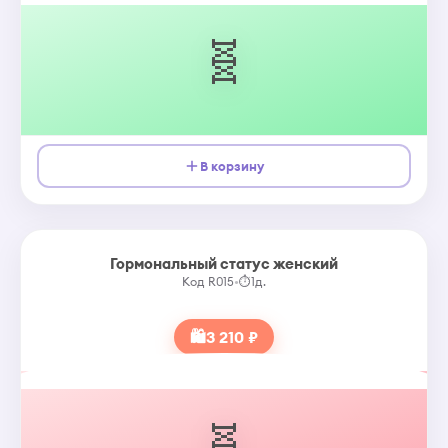
🧬
В корзину
Гормональный статус женский
Код R015
•
⏱
1д.
🛍
3 210 ₽
🧬