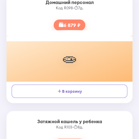
Домашний персонал
Код R098
•
⏱
7д.
🛍
6 879 ₽
🧫
В корзину
Затяжной кашель у ребенка
Код R103
•
⏱
8д.