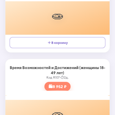
🧫
В корзину
Время Возможностей и Достижений (женщины 18-
49 лет)
Код R107
•
⏱
2д.
🛍
8 952 ₽
🧫