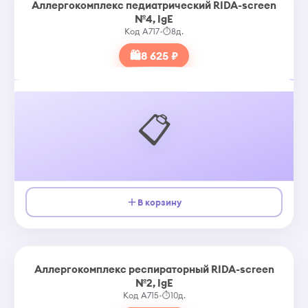
Аллергокомплекс педиатрический RIDA-screen
№4, IgE
Код A717
•
⏱
8д.
🛍
8 625 ₽
📋
В корзину
Аллергокомплекс респираторный RIDA-screen
№2, IgE
Код A715
•
⏱
10д.