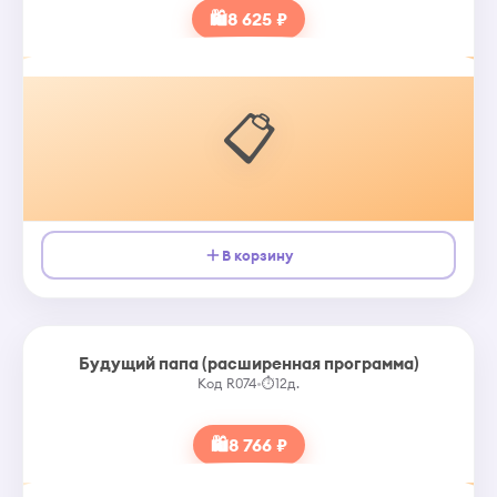
🛍
8 625 ₽
📋
В корзину
Будущий папа (расширенная программа)
Код R074
•
⏱
12д.
🛍
8 766 ₽