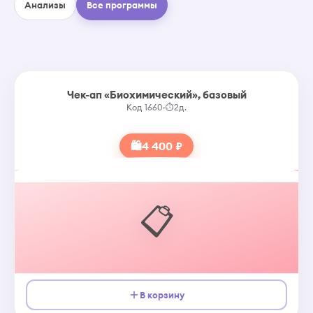
Анализы
Все программы
Чек-ап «Биохимический», базовый
Код 1660
•
⏱
2д.
🛍
4 400 ₽
📋
В корзину