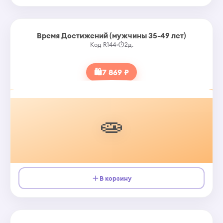
Время Достижений (мужчины 35-49 лет)
Код R144
•
⏱
2д.
🛍
7 869 ₽
🧫
В корзину