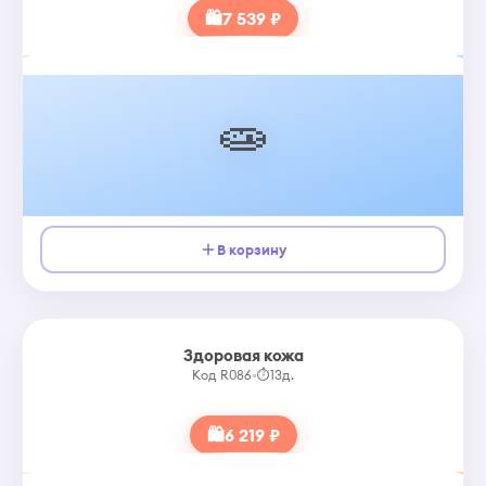
🛍
7 539 ₽
🧫
В корзину
Здоровая кожа
Код R086
•
⏱
13д.
🛍
6 219 ₽