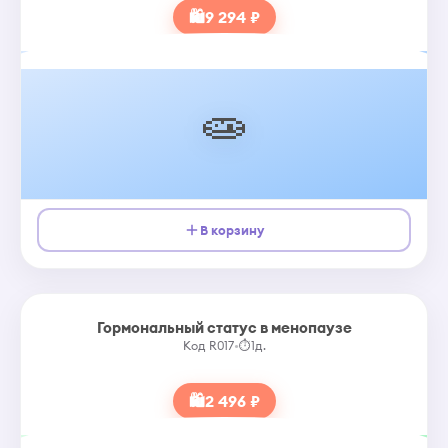
🛍
9 294 ₽
🧫
В корзину
Гормональный статус в менопаузе
Код R017
•
⏱
1д.
🛍
2 496 ₽