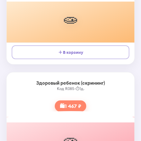
🧫
В корзину
Здоровый ребенок (скрининг)
Код R085
•
⏱
1д.
🛍
1 467 ₽
🧫