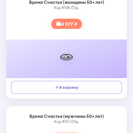
Время Счастья (женщины 50+ лет)
Код R108
•
⏱
1д.
🛍
4 977 ₽
🧫
В корзину
Время Счастья (мужчины 50+ лет)
Код R131
•
⏱
7д.