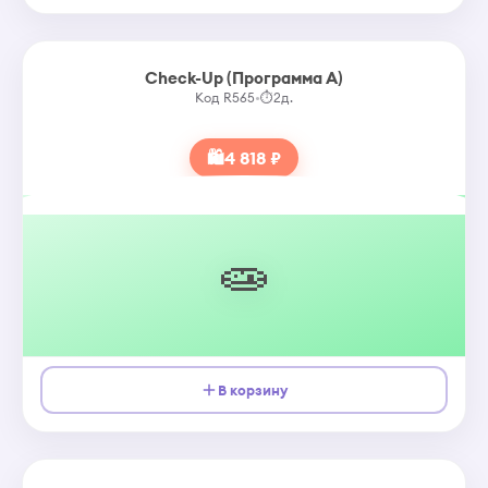
Check-Up (Программа А)
Код R565
•
⏱
2д.
🛍
4 818 ₽
🧫
В корзину