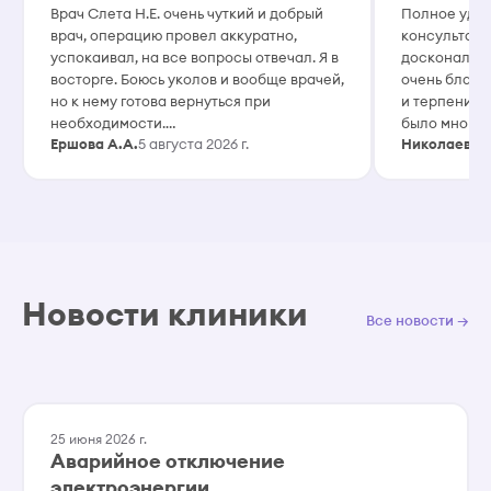
Врач Слета Н.Е. очень чуткий и добрый
Полное удов
врач, операцию провел аккуратно,
консультаци
успокаивал, на все вопросы отвечал. Я в
досконально
восторге. Боюсь уколов и вообще врачей,
очень благо
но к нему готова вернуться при
и терпение, 
необходимости.…
было много.
Ершова А.А.
5 августа 2026 г.
Николаева О
Новости клиники
Все новости →
25 июня 2026 г.
Аварийное отключение
электроэнергии