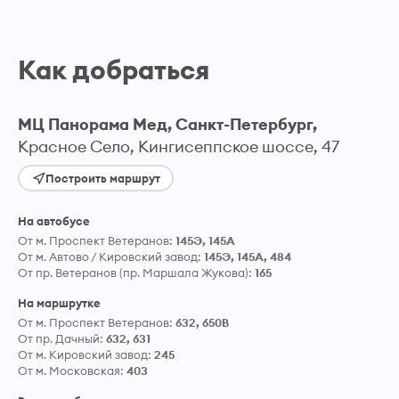
Как добраться
МЦ Панорама Мед, Санкт-Петербург,
Красное Село, Кингисеппское шоссе, 47
Построить маршрут
На автобусе
От м. Проспект Ветеранов:
145Э, 145А
От м. Автово / Кировский завод:
145Э, 145А, 484
От пр. Ветеранов (пр. Маршала Жукова):
165
На маршрутке
От м. Проспект Ветеранов:
632, 650В
От пр. Дачный:
632, 631
От м. Кировский завод:
245
От м. Московская:
403