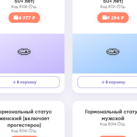
50+ лет)
50+ лет)
Код R108
•
⏱
1д.
Код R131
•
⏱
7д.
🛍
4 977 ₽
🛍
9 294 ₽
🧫
🧫
В корзину
В корзину
ормональный статус
Гормональный стат
женский (включает
мужской
прогестерон)
Код R014
•
⏱
1д.
Код R016
•
⏱
1д.