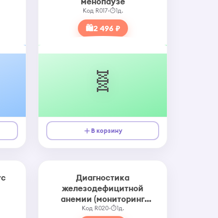
менопаузе
Код R017
•
⏱
1д.
🛍
2 496 ₽
🧬
В корзину
ус
Диагностика
железодефицитной
анемии (мониторинг
Код R020
терапии)
•
⏱
1д.