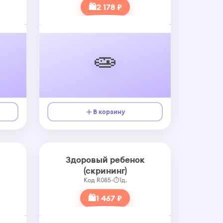
🛍
2 178 ₽
🧫
В корзину
Здоровый ребенок
(скрининг)
Код R085
•
⏱
1д.
🛍
1 467 ₽