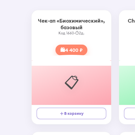
Чек-ап «Биохимический»,
Ch
базовый
Код 1660
•
⏱
2д.
🛍
4 400 ₽
📋
В корзину