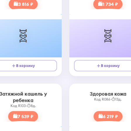
🛍
3 816 ₽
🛍
1 734 ₽
🧬
🧬
В корзину
В корзину
Затяжной кашель у
Здоровая кожа
ребенка
Код R086
•
⏱
13д.
Код R103
•
⏱
8д.
🛍
7 539 ₽
🛍
6 219 ₽