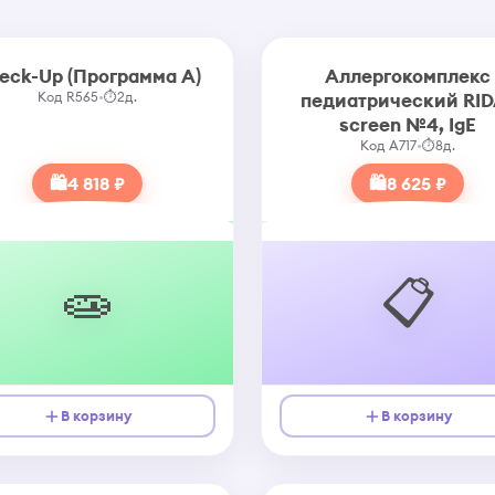
eck-Up (Программа А)
Аллергокомплекс
Код R565
•
⏱
2д.
педиатрический RID
screen №4, IgE
Код A717
•
⏱
8д.
🛍
4 818 ₽
🛍
8 625 ₽
🧫
📋
В корзину
В корзину