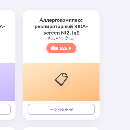
Аллергокомплекс
A-
респираторный RIDA-
screen №2, IgE
Код A715
•
⏱
10д.
🛍
8 625 ₽
📋
В корзину