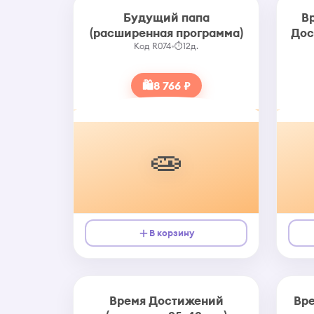
Будущий папа
В
(расширенная программа)
Дос
Код R074
•
⏱
12д.
🛍
8 766 ₽
🧫
В корзину
Время Достижений
Вр