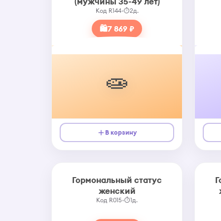
(мужчины 35-49 лет)
Код R144
•
⏱
2д.
🛍
7 869 ₽
🧫
В корзину
Гормональный статус
Г
женский
Код R015
•
⏱
1д.