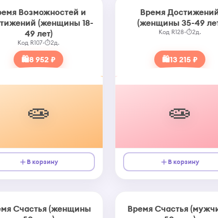
ремя Возможностей и
Время Достижени
тижений (женщины 18-
(женщины 35-49 лет
49 лет)
Код R128
•
⏱
2д.
Код R107
•
⏱
2д.
🛍
8 952 ₽
🛍
13 215 ₽
🧫
🧫
В корзину
В корзину
емя Счастья (женщины
Время Счастья (мужч