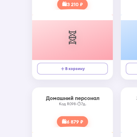
🛍
3 210 ₽
🧬
В корзину
Домашний персонал
Код R098
•
⏱
7д.
🛍
6 879 ₽