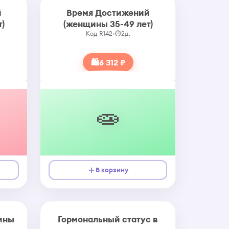
й
Время Достижений
)
(женщины 35-49 лет)
Код R142
•
⏱
2д.
🛍
6 312 ₽
🧫
В корзину
ины
Гормональный статус в