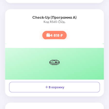
Check-Up (Программа А)
Код R565
•
⏱
2д.
🛍
4 818 ₽
🧫
В корзину