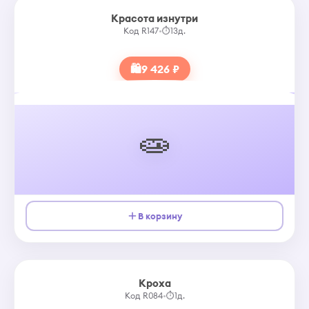
Красота изнутри
Код R147
•
⏱
13д.
🛍
9 426 ₽
🧫
В корзину
Кроха
Код R084
•
⏱
1д.