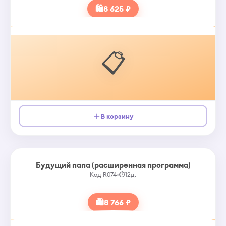
🛍
8 625 ₽
📋
В корзину
Будущий папа (расширенная программа)
Код R074
•
⏱
12д.
🛍
8 766 ₽