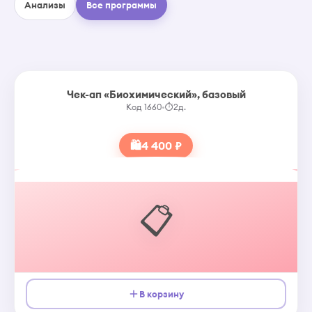
Анализы
Все программы
Чек-ап «Биохимический», базовый
Код 1660
•
⏱
2д.
🛍
4 400 ₽
📋
В корзину