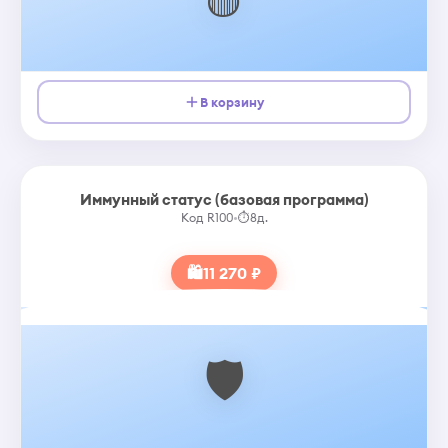
В корзину
Иммунный статус (базовая программа)
Код R100
•
⏱
8д.
🛍
11 270 ₽
🛡️