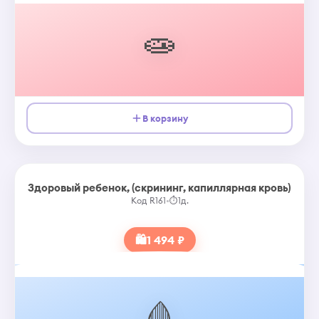
🧫
В корзину
Здоровый ребенок, (скрининг, капиллярная кровь)
Код R161
•
⏱
1д.
🛍
1 494 ₽
🩸