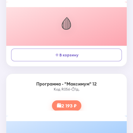
🩸
В корзину
Программа - "Максимум" 12
Код R056
•
⏱
1д.
🛍
2 193 ₽