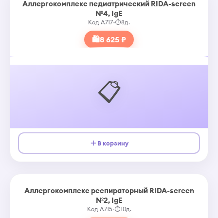
Аллергокомплекс педиатрический RIDA-screen
№4, IgE
Код A717
•
⏱
8д.
🛍
8 625 ₽
📋
В корзину
Аллергокомплекс респираторный RIDA-screen
№2, IgE
Код A715
•
⏱
10д.