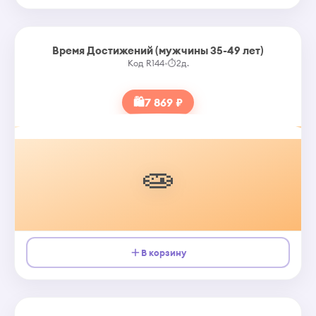
Время Достижений (мужчины 35-49 лет)
Код R144
•
⏱
2д.
🛍
7 869 ₽
🧫
В корзину