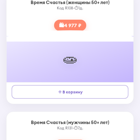
Время Счастья (женщины 50+ лет)
Код R108
•
⏱
1д.
🛍
4 977 ₽
🧫
В корзину
Время Счастья (мужчины 50+ лет)
Код R131
•
⏱
7д.