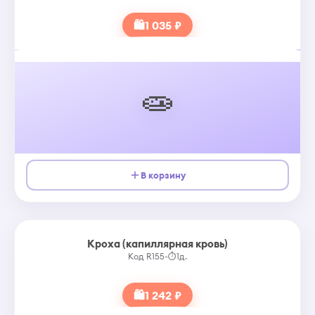
🛍
1 035 ₽
🧫
В корзину
Кроха (капиллярная кровь)
Код R155
•
⏱
1д.
🛍
1 242 ₽