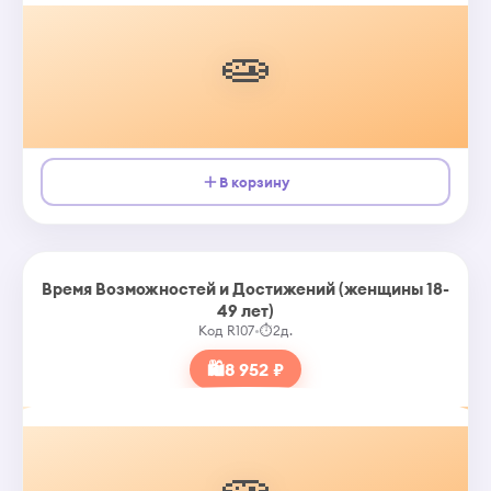
🧫
В корзину
Время Возможностей и Достижений (женщины 18-
49 лет)
Код R107
•
⏱
2д.
🛍
8 952 ₽
🧫