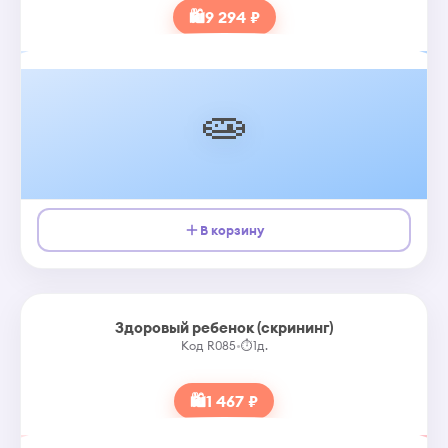
🛍
9 294 ₽
🧫
В корзину
Здоровый ребенок (скрининг)
Код R085
•
⏱
1д.
🛍
1 467 ₽