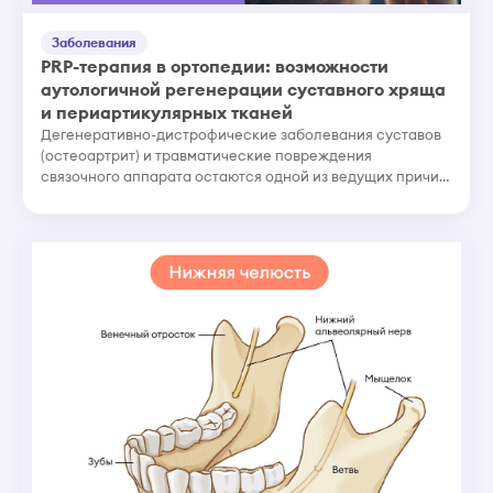
Заболевания
PRP-терапия в ортопедии: возможности
аутологичной регенерации суставного хряща
и периартикулярных тканей
Дегенеративно-дистрофические заболевания суставов
(остеоартрит) и травматические повреждения
связочного аппарата остаются одной из ведущих причин
снижения качества жизни. Консервативная терапия
нестероидными противово...