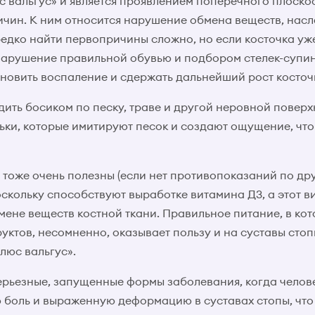
с вальгус» и является проявлением поперечного плоскос
ичин. К ним относится нарушение обмена веществ, насл
редко найти первопричины сложно, но если косточка уж
арушение правильной обувью и подбором стелек-супин
новить воспаление и сдержать дальнейший рост косточ
дить босиком по песку, траве и другой неровной поверх
ьки, которые имитируют песок и создают ощущение, что
тоже очень полезны (если нет противопоказаний по др
оскольку способствуют выработке витамина Д3, а этот в
мене веществ костной ткани. Правильное питание, в кот
уктов, несомненно, оказывает пользу и на суставы стоп
люс вальгус».
рьезные, запущенные формы заболевания, когда челов
 боль и выраженную деформацию в суставах стопы, что