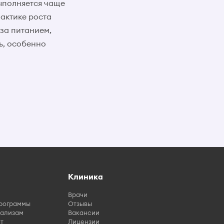
ыполняется чаще
актике роста
 за питанием,
ь, особенно
Клиника
Врачи
рограммы
Отзывы
нализам
Вакансии
т
Лицензии