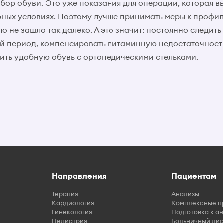
ор обуви. Это уже показания для операции, которая в
рных условиях. Поэтому лучше принимать меры к профил
ло не зашло так далеко. А это значит: постоянно следить
й период, компенсировать витаминную недостаточност
сить удобную обувь с ортопедическими стельками.
Направления
Пациентам
Терапия
Анализы
Кардиология
Комплексные п
Гинекология
Подготовка к а
Педиатрия
Больничный лис