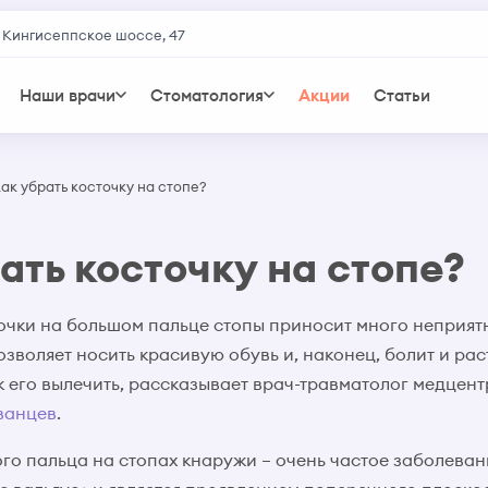
 Кингисеппское шоссе, 47
Наши врачи
Стоматология
Акции
Статьи
ак убрать косточку на стопе?
ать косточку на стопе?
чки на большом пальце стопы приносит много неприятн
озволяет носить красивую обувь и, наконец, болит и раст
к его вылечить, рассказывает врач-травматолог медцен
ванцев
.
го пальца на стопах кнаружи – очень частое заболеван