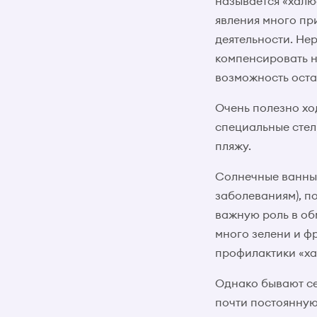
называется «халю
явления много пр
деятельности. Не
компенсировать н
возможность оста
Очень полезно хо
специальные стел
пляжу.
Солнечные ванны 
заболеваниям), п
важную роль в об
много зелени и фр
профилактики «ха
Однако бывают се
почти постоянную