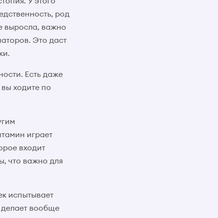
топия. У этого
едственность, род
е выросла, важно
аторов. Это даст
ки.
ности. Есть даже
 вы ходите по
угим
итамин играет
орое входит
ы, что важно для
ек испытывает
 делает вообще