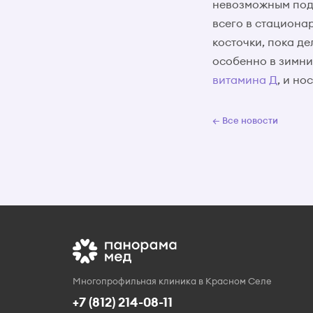
невозможным подб
всего в стациона
косточки, пока де
особенно в зимни
витамина Д
, и но
← Все новости
Многопрофильная клиника в Красном Селе
+7 (812) 214-08-11