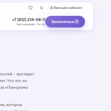
Личный кабинет
+7 (812) 214-08-11
Записаться
Без очередей · Пн–Вс
остей – выглядит
ет. Что это за
тра «Панорама
ие, которое