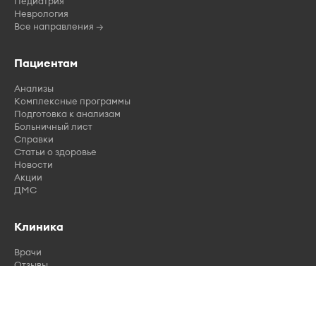
Педиатрия
Неврология
Все направления →
Пациентам
Анализы
Комплексные программы
Подготовка к анализам
Больничный лист
Справки
Статьи о здоровье
Новости
Акции
ДМС
Клиника
Врачи
Отзывы
Вакансии
Лицензии
Контакты
Правила записи