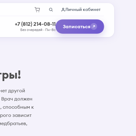
Личный кабинет
+7 (812) 214-08-11
Записаться
Без очередей · Пн–Вс
тры!
нет другой
. Врач должен
, способным к
рого зависит
медбратьев,