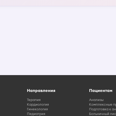
Направления
Пациентам
Терапия
Анализы
Кардиология
Комплексные п
Гинекология
Подготовка к а
Педиатрия
Больничный лис