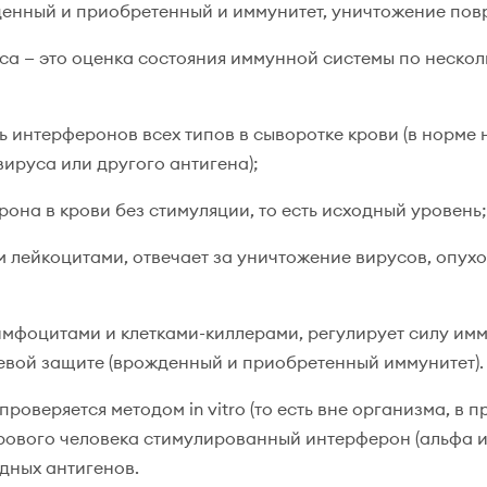
енный и приобретенный и иммунитет, уничтожение повр
а — это оценка состояния иммунной системы по неско
интерферонов всех типов в сыворотке крови (в норме 
вируса или другого антигена);
на в крови без стимуляции, то есть исходный уровень;
 лейкоцитами, отвечает за уничтожение вирусов, опухол
имфоцитами и клетками-киллерами, регулирует силу имму
вой защите (врожденный и приобретенный иммунитет).
оверяется методом in vitro (то есть вне организма, в 
рового человека стимулированный интерферон (альфа и 
дных антигенов.