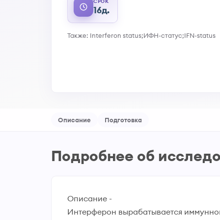
СРОК
16д.
Также: Interferon status;ИФН-статус;IFN-status
Описание
Подготовка
Подробнее об исслед
Описание -
Интерферон вырабатывается иммунной 