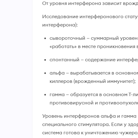
От уровня интерферона зависит врожд
Исследование интерферонового статус
интерферона):
сывороточный — суммарный уровень 
«работать» в месте проникновения 
спонтанный — содержание интерферо
альфа — вырабатывается в основном
киллеров (врожденный иммунитет);
гамма — образуется в основном Т-л
противовирусной и противоопухоле
Уровень интерферонов альфа и гамма пр
специального стимулятора. Если у здо
система готова к уничтожению чужеро