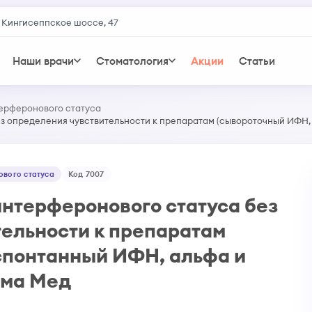
 Кингисеппское шоссе, 47
Наши врачи
Стоматология
Акции
Статьи
ерферонового статуса
з определения чувствительности к препаратам (сывороточный ИФН,
вого статуса
Код 7007
нтерферонового статуса без
ельности к препаратам
спонтанный ИФН, альфа и
ама Мед