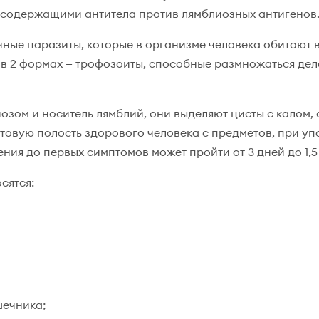
 содержащими антитела против лямблиозных антигенов
чные паразиты, которые в организме человека обитают 
в 2 формах — трофозоиты, способные размножаться дел
озом и носитель лямблий, они выделяют цисты с калом
отовую полость здорового человека с предметов, при у
ния до первых симптомов может пройти от 3 дней до 1,5
сятся:
шечника;