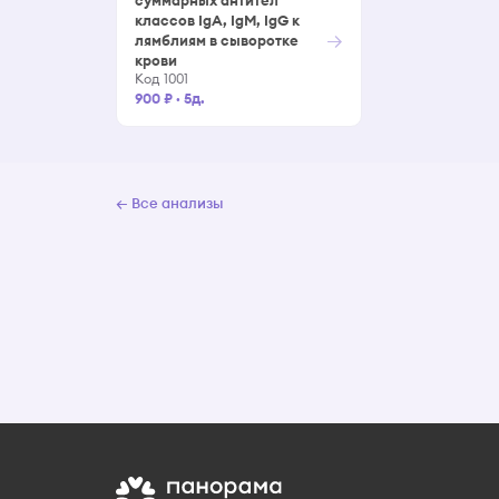
суммарных антител
классов IgA, IgM, IgG к
→
лямблиям в сыворотке
крови
Код 1001
900 ₽
·
5д.
← Все анализы