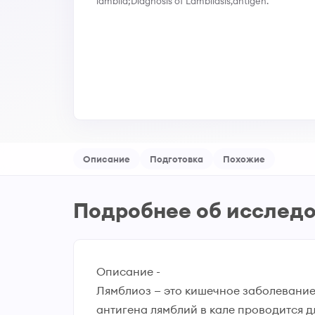
lamblia;Diagnosis of Lambliasis,antigen.
Описание
Подготовка
Похожие
Подробнее об исслед
Описание -
Лямблиоз — это кишечное заболевание,
антигена лямблий в кале проводится д