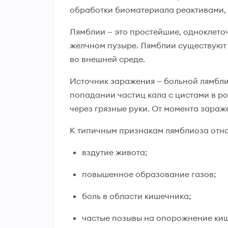
обработки биоматериала реактивами,
Лямблии — это простейшие, одноклето
желчном пузыре. Лямблии существуют 
во внешней среде.
Источник заражения — больной лямбли
попадании частиц кала с цистами в р
через грязные руки. От момента зараже
К типичным признакам лямблиоза отно
вздутие живота;
повышенное образование газов;
боль в области кишечника;
частые позывы на опорожнение ки