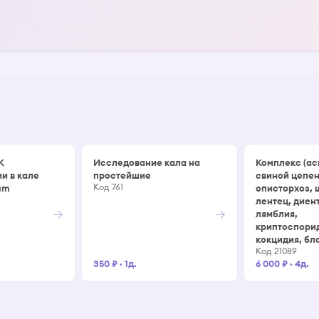
К
Исследование кала на
Комплекс (ас
и в кале
простейшие
свиной цепен
Код 761
um
описторхоз,
лентец, диен
→
→
лямблия,
криптоспори
кокцидия, бл
Код 21089
350 ₽
·
1д.
6 000 ₽
·
4д.