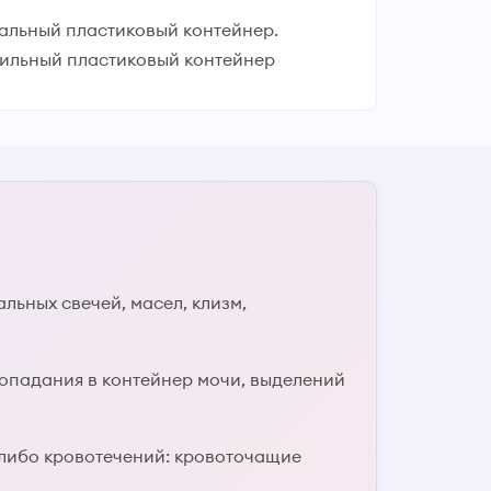
альный пластиковый контейнер.
рильный пластиковый контейнер
льных свечей, масел, клизм,
 попадания в контейнер мочи, выделений
х-либо кровотечений: кровоточащие