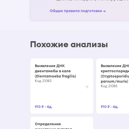
Общие правила подготовки →
Похожие анализы
Выявление ДНК
Выявление ДН
диентамебы в кале
криптоспориди
(Dientamoeba fragilis)
(Cryptosporidi
Код 21083
parvum/muris)
→
Код 21085
910 ₽
·
4д.
910 ₽
·
4д.
Определение