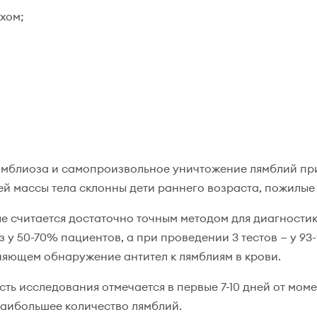
хом;
ямблиоза и самопроизвольное уничтожение лямблий пр
ей массы тела склонны дети раннего возраста, пожилые
е считается достаточно точным методом для диагности
у 50-70% пациентов, а при проведении 3 тестов — у 93
няющем обнаружение антител к лямблиям в крови.
ь исследования отмечается в первые 7-10 дней от моме
 наибольшее количество лямблий.