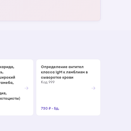
карида,
Определение антител
ь,
класса IgМ к лямблиям в
 широкий
сыворотке крови
Код 999
тамеба,
→
→
дия,
астоцисты)
730 ₽
·
5д.