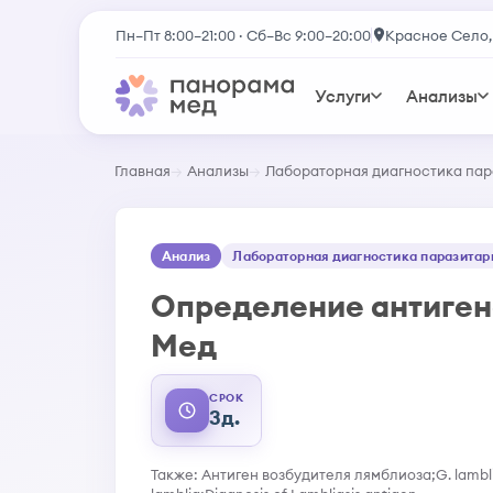
Пн–Пт 8:00–21:00 · Сб–Вс 9:00–20:00
Красное Село,
Услуги
Анализы
Главная
Анализы
Лабораторная диагностика пар
Анализ
Лабораторная диагностика паразитар
Определение антиген
Мед
СРОК
3д.
Также: Антиген возбудителя лямблиоза;G. lambl