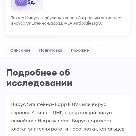
5д.
Также: Иммуноглобулины класса G к ранним антигенам
вируса Эпштейна-Барр;EBV-EA Antibodies,IgG.
Описание
Подготовка
Похожие
Подробнее об
исследовании
Вирус Эпштейна–Барр (EBV), или вирус
герпеса 4 типа – ДНК-содержащий вирус
семейства Herpesviridae. Вирус поражает
клетки эпителия рото- и носоглотки, канальцев