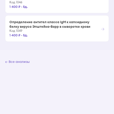
Код 1046
1 400 ₽
·
5д.
Определение антител класса IgM к капсидному
белку вируса Эпштейна-Барр в сыворотке крови
→
Код 1049
1 400 ₽
·
5д.
← Все анализы