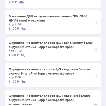
700 ₽
·
4д.
Выявление ДНК вирусов количественно (EBV, CMV,
ННV-6 типа) — скрининг
→
Код 21644
1 400 ₽
·
4д.
Определение антител класса IgG к капсидному белку
вируса Эпштейна-Барр в сыворотке крови
→
Код 21142
1 050 ₽
·
5д.
Определение антител класса IgG к ядерным белкам
вируса Эпштейна-Барр в сыворотке крови
→
Код 1048
1 400 ₽
·
5д.
Определение антител класса IgG к ядерным белкам
вируса Эпштейна-Барр в сыворотке крови —
→
количественно