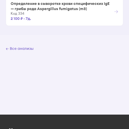
Определение в сыворотке крови специфических IgE
— грибы рода Aspergillus fumigatus (m3)
→
Код 334
2 100 ₽
·
7д.
← Все анализы