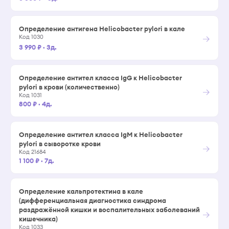
Определение антигена Helicobacter pylori в кале
→
Код 1030
3 990 ₽
·
3д.
Определение антител класса IgG к Helicobacter
pylori в крови (количественно)
→
Код 1031
800 ₽
·
4д.
Определение антител класса IgM к Helicobacter
pylori в сыворотке крови
→
Код 21684
1 100 ₽
·
7д.
Определение кальпротектина в кале
(дифференциальная диагностика синдрома
раздражённой кишки и воспалительных заболеваний
→
кишечника)
Код 1033