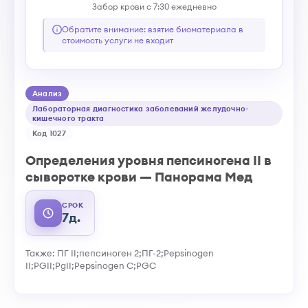
Забор крови с 7:30 ежедневно
Обратите внимание: взятие биоматериала в
стоимость услуги не входит
Анализ
Лабораторная диагностика заболеваний желудочно-
кишечного тракта
Код 1027
Определения уровня пепсиногена II в
сыворотке крови — Панорама Мед
СРОК
7д.
Также: ПГ II;пепсиноген 2;ПГ-2;Pepsinogen
II;PGII;PgII;Pepsinogen C;PGC