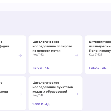
ое
Цитологическое
Цитологичес
(одна
исследование аспирата
исследовани
из полости матки
Папаниколау 
→
→
Код 1142
Код 21425
1 210 ₽
·
4д.
1 350 ₽
·
2д.
ое
Цитологическое
исследование пунктатов
ухоли
кожных образований
→
→
Код 1151
1 500 ₽
·
4д.