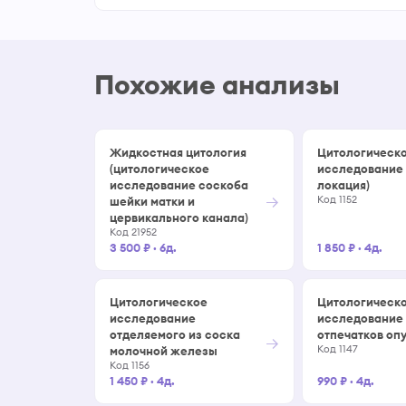
Похожие анализы
Жидкостная цитология
Цитологическ
(цитологическое
исследование 
исследование соскоба
локация)
→
Код 1152
шейки матки и
цервикального канала)
Код 21952
3 500 ₽
·
6д.
1 850 ₽
·
4д.
Цитологическое
Цитологическ
исследование
исследование
отделяемого из соска
отпечатков оп
→
Код 1147
молочной железы
Код 1156
1 450 ₽
·
4д.
990 ₽
·
4д.