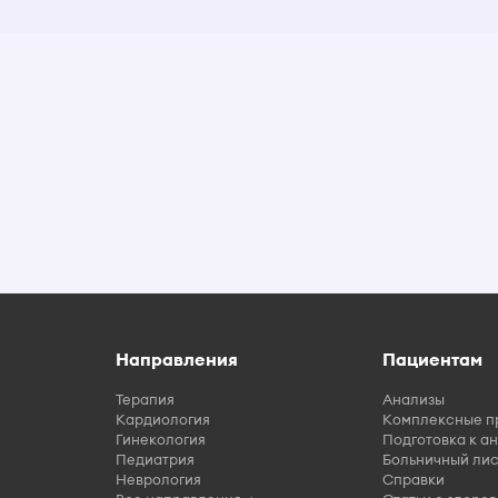
Направления
Пациентам
Терапия
Анализы
Кардиология
Комплексные п
Гинекология
Подготовка к а
Педиатрия
Больничный лис
Неврология
Справки