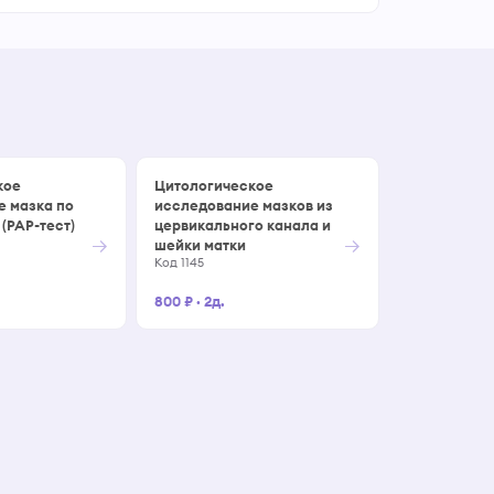
кое
Цитологическое
е мазка по
исследование мазков из
(PAP-тест)
цервикального канала и
→
→
шейки матки
Код 1145
800 ₽
·
2д.