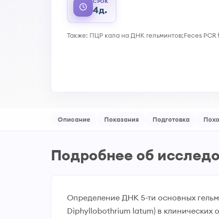
СРОК
4д.
Также: ПЦР кала на ДНК гельминтов;Feces PCR f
Описание
Показания
Подготовка
Пох
Подробнее об исслед
Определение ДНК 5-ти основных гельминтоз
Diphyllobothrium latum) в клинически