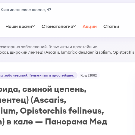
 Кингисеппское шоссе, 47
Наши врачи
Стоматология
Акции
Статьи
азитарных заболеваний. Гельминты и простейшие.
, широкий лентец) (Ascaris, lumbricoides,Taenia solium, Opistorchis f
х заболеваний. Гельминты и простейшие.
Код 21082
ида, свиной цепень,
ентец) (Ascaris,
ium, Opistorchis felineus,
um) в кале — Панорама Мед