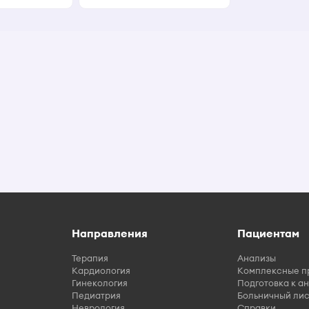
Направления
Пациентам
Терапия
Анализы
Кардиология
Комплексные п
Гинекология
Подготовка к а
Педиатрия
Больничный лис
Неврология
Справки