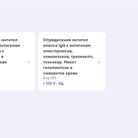
 антител
Определение антител
 антигенам
класса IgG к антигенам
 с
описторхисов,
 в
эхинококков, трихинелл,
→
→
рови
токсокар. Микст
гельминтозы в
сыворотке крови
Код 990
1 100 ₽
·
5д.