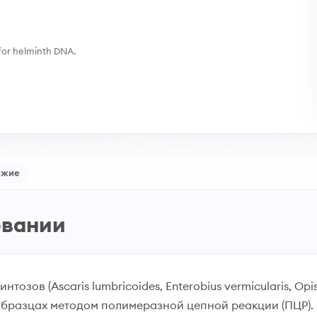
or helminth DNA.
ожие
овании
ов (Ascaris lumbricoides, Enterobius vermicularis, Opisth
х образцах методом полимеразной цепной реакции (ПЦР).