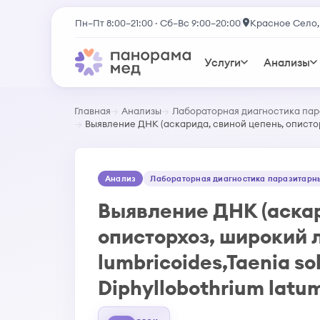
Пн–Пт 8:00–21:00 · Сб–Вс 9:00–20:00
Красное Село,
Услуги
Анализы
Главная
Анализы
Лабораторная диагностика пар
Выявление ДНК (аскарида, свиной цепень, описторхоз
Анализ
Лабораторная диагностика паразитарны
Выявление ДНК (аскар
описторхоз, широкий л
lumbricoides,Taenia sol
Diphyllobothrium lat