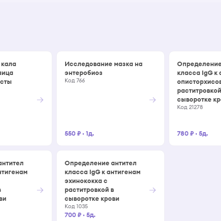
 кала
Исследование мазка на
Определение
яица
энтеробиоз
класса IgG к
Код 766
исты
описторхисов
раститровкой
→
→
сыворотке к
Код 21278
550 ₽
·
1д.
780 ₽
·
5д.
антител
Определение антител
нтигенам
класса IgG к антигенам
эхинококка с
→
→
в
раститровкой в
ви
сыворотке крови
Код 1035
700 ₽
·
5д.