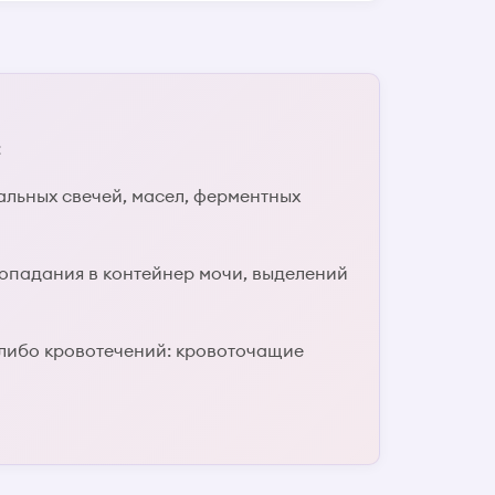
;
альных свечей, масел, ферментных
 попадания в контейнер мочи, выделений
х-либо кровотечений: кровоточащие