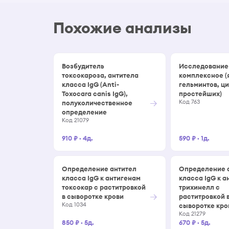
Похожие анализы
Возбудитель
Исследование
токсокароза, антитела
комплексное (
класса IgG (Anti-
гельминтов, ц
Toxocara canis IgG),
простейших)
→
Код 763
полуколичественное
определение
Код 21079
910 ₽
·
4д.
590 ₽
·
1д.
Определение антител
Определение 
класса IgG к антигенам
класса IgG к а
токсокар с раститровкой
трихинелл с
→
в сыворотке крови
раститровкой 
Код 1034
сыворотке кро
Код 21279
850 ₽
·
5д.
670 ₽
·
5д.