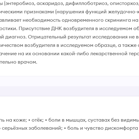
 (энтеробиоз, аскаридоз, дифиллоботриоз, описторхоз,
ическими признаками (нарушения функций желудочно-к
славливает необходимость одновременного скрининга н
стики. Присутствие ДНК возбудителя в исследуемом об
 диагноз. Отрицательный результат исследования не вс
ичеством возбудителя в исследуемом образце, а также 
начение на их основании какой-либо лекарственной те
тельно врачом.
пь на коже; • отёк; • боли в мышцах, суставах без види
 серьёзных заболеваний; • боль и чувство дискомфорта 