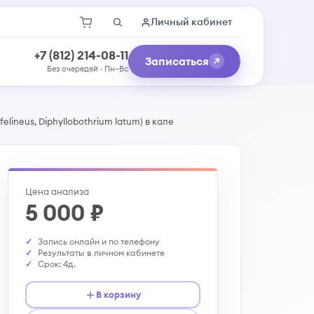
Личный кабинет
+7 (812) 214-08-11
Записаться
Без очередей · Пн–Вс
elineus, Diphyllobothrium latum) в кале
Цена анализа
5 000 ₽
Запись онлайн и по телефону
Результаты в личном кабинете
Срок: 4д.
В корзину