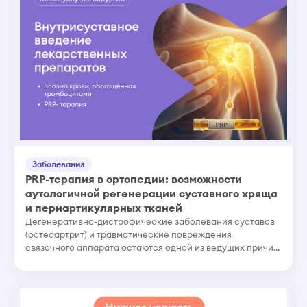
Заболевания
PRP-терапия в ортопедии: возможности
аутологичной регенерации суставного хряща
и периартикулярных тканей
Дегенеративно-дистрофические заболевания суставов
(остеоартрит) и травматические повреждения
связочного аппарата остаются одной из ведущих причин
снижения качества жизни. Консервативная терапия
нестероидными противово...