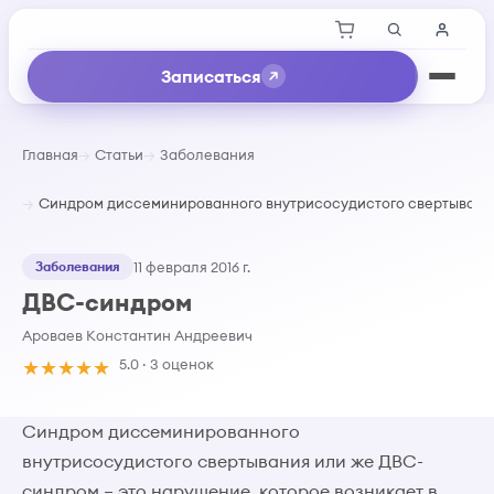
Записаться
Главная
Статьи
Заболевания
Синдром диссеминированного внутрисосудистого свертывани
Заболевания
11 февраля 2016 г.
ДВС-синдром
Ароваев Константин Андреевич
★
★
★
★
★
5.0 · 3 оценок
Синдром диссеминированного
внутрисосудистого свертывания или же ДВС-
синдром – это нарушение, которое возникает в