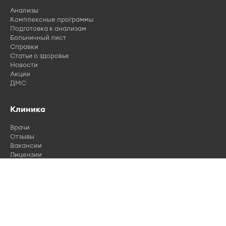
Анализы
Комплексные программы
Подготовка к анализам
Больничный лист
Справки
Статьи о здоровье
Новости
Акции
ДМС
Клиника
Врачи
Отзывы
Вакансии
Лицензии
Контакты
Правила записи
© Панорама Мед, 2026
Правовая информация
Политика конфиденциальности
Согласие на обработку данных