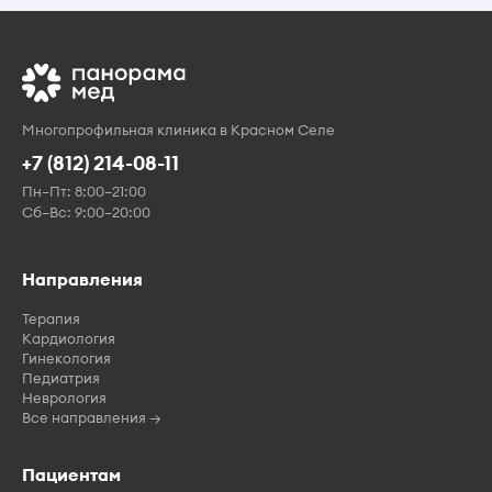
Рабочие места
119
119
0
67
52
0
(ед.)
Работники,
занятые на
138
138
0
75
63
0
Многопрофильная клиника в Красном Селе
рабочих
+7 (812) 214-08-11
местах (чел.)
Пн–Пт: 8:00–21:00
из них женщин
110
110
0
57
53
0
Сб–Вс: 9:00–20:00
из них лиц в
возрасте до 18
0
0
0
0
0
0
Направления
лет
Терапия
из них
0
0
0
0
0
0
Кардиология
инвалидов
Гинекология
Педиатрия
Неврология
Все направления →
Пациентам