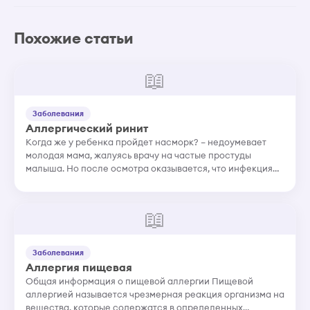
Похожие статьи
📖
Заболевания
Аллергический ринит
Когда же у ребенка пройдет насморк? – недоумевает
молодая мама, жалуясь врачу на частые простуды
малыша. Но после осмотра оказывается, что инфекция
тут не причем. У ребенка аллергический ринит. В чем
особенности этого...
📖
Заболевания
Аллергия пищевая
Общая информация о пищевой аллергии Пищевой
аллергией называется чрезмерная реакция организма на
вещества, которые содержатся в определенных