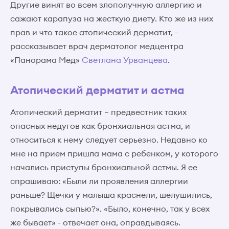
Другие винят во всем злополучную аллергию и
сажают карапуза на жесткую диету. Кто же из них
прав и что такое атопический дерматит, -
рассказывает врач дерматолог медцентра
«Панорама Мед»
Светлана Урванцева
.
Атопический дерматит и астма
Атопический дерматит – предвестник таких
опасных недугов как бронхиальная астма, и
относиться к нему следует серьезно. Недавно ко
мне на прием пришла мама с ребенком, у которого
начались приступы бронхиальной астмы. Я ее
спрашиваю: «Были ли проявления аллергии
раньше? Щечки у малыша краснели, шелушились,
покрывались сыпью?». «Было, конечно, так у всех
же бывает» - отвечает она, оправдываясь.