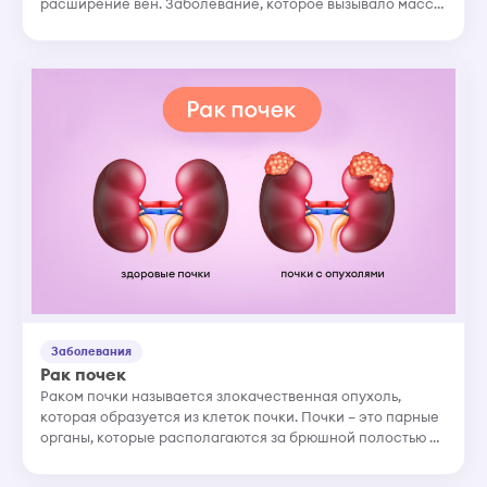
расширение вен. Заболевание, которое вызывало массу
проблем в те древние времена, актуально и в наши дни.
Варико...
Заболевания
Рак почек
Раком почки называется злокачественная опухоль,
которая образуется из клеток почки. Почки – это парные
органы, которые располагаются за брюшной полостью по
обе стороны от позвоночника и выполняют
выделительную функцию...