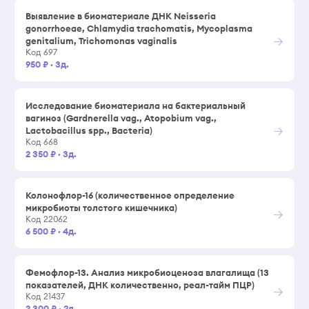
Выявление в биоматериале ДНК Neisseria
gonorrhoeae, Chlamydia trachomatis, Mуcoplasma
→
genitalium, Trichomonas vaginalis
Код 697
950 ₽
·
3д.
Исследование биоматериала на бактериальный
вагиноз (Gardnerella vag., Atopobium vag.,
→
Lactobacillus spp., Bacteria)
Код 668
2 350 ₽
·
3д.
Колонофлор-16 (количественное определение
микробиоты толстого кишечника)
→
Код 22062
6 500 ₽
·
4д.
Фемофлор-13. Анализ микробиоценоза влагалища (13
показателей, ДНК количественно, реал-тайм ПЦР)
→
Код 21437
2 300 ₽
·
2д.