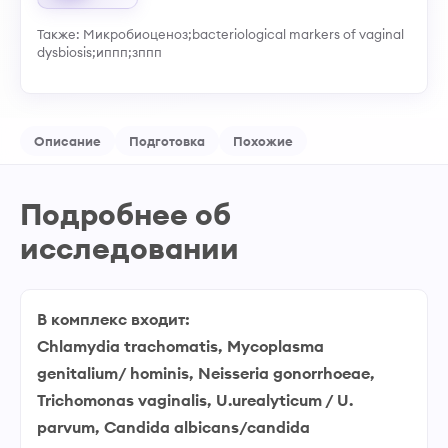
Также: Микробиоценоз;bacteriological markers of vaginal
dysbiosis;иппп;зппп
Описание
Подготовка
Похожие
Подробнее об
исследовании
В комплекс входит:
Chlamydia trachomatis, Mycoplasma
genitalium/ hominis, Neisseria gonorrhoeae,
Trichomonas vaginalis, U.urealyticum / U.
parvum, Candida albicans/candida