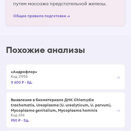
путем массажа предстательной железы.
Общие правила подготовки →
Похожие анализы
«Андрофлор»
→
Код 21955
3 600 ₽
·
5д.
Выявление в биоматериале ДНК Chlamydia
trachomatis, Ureaplasma (U. urealyticum, U. parvum),
→
Mуcoplasma genitalium, Муcoplasma hominis
Код 696
950 ₽
·
3д.