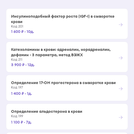
Инсулиноподобный фактор роста (IGF-I) в сыворотке
крови
→
Код 201
1 600 ₽
·
10д.
Катехоламины в крови: адреналин, норадреналин,
дофамин - 3 параметра, метод ВЭЖХ
→
Код 211
3 900 ₽
·
12д.
Определение 17-ОН прогестерона в сыворотке крови
→
Код 197
1 400 ₽
·
1д.
Определение альдостерона в крови
→
Код 199
1 100 ₽
·
7д.