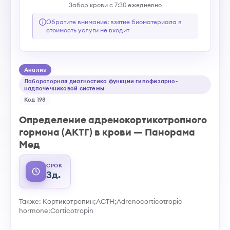
Забор крови с 7:30 ежедневно
Обратите внимание: взятие биоматериала в
стоимость услуги не входит
Анализ
Лабораторная диагностика функции гипофизарно-
надпочечниковой системы
Код 198
Определение адренoкортикотропного
гормона (АКТГ) в крови — Панорама
Мед
СРОК
3д.
Также: Кортикотропин;ACTH;Adrenocorticotropic
hormone;Corticotropin