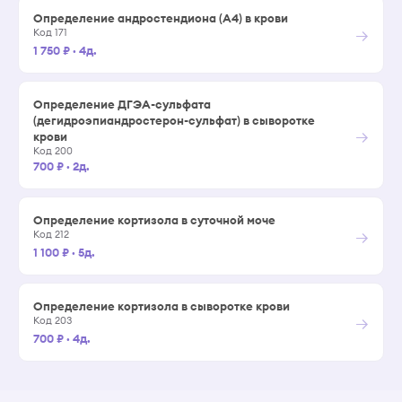
Определение андростендиона (А4) в крови
→
Код 171
1 750 ₽
·
4д.
Определение ДГЭА-сульфата
(дегидроэпиандростерон-сульфат) в сыворотке
→
крови
Код 200
700 ₽
·
2д.
Определение кортизола в суточной моче
→
Код 212
1 100 ₽
·
5д.
Определение кортизола в сыворотке крови
→
Код 203
700 ₽
·
4д.