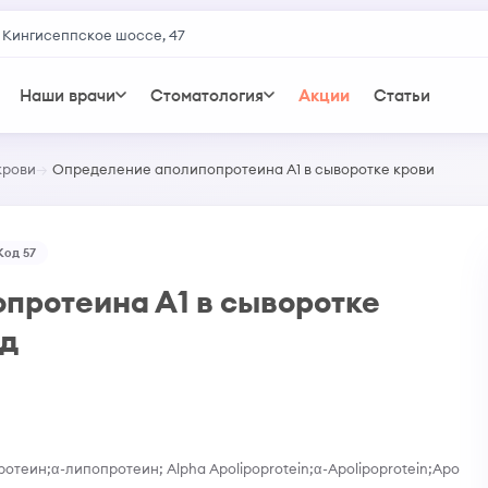
 Кингисеппское шоссе, 47
Наши врачи
Стоматология
Акции
Статьи
крови
Определение аполипопротеина А1 в сыворотке крови
Код 57
протеина А1 в сыворотке
ед
отеин;α-липопротеин; Alpha Apolipoprotein;α-Apolipoprotein;Apo