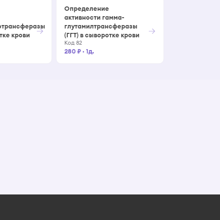
Определение
активности гамма-
отрансферазы
глутамилтрансферазы
→
→
тке крови
(ГГТ) в сыворотке крови
Код 82
280 ₽
·
1д.