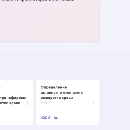
е
Определение
активности амилазы в
отрансферазы
сыворотке крови
→
→
Код 80
ротке крови
420 ₽
·
1д.