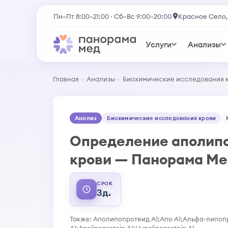
Пн–Пт 8:00–21:00 · Сб–Вс 9:00–20:00
Красное Село,
Услуги
Анализы
Главная
Анализы
Биохимические исследования 
Анализ
Биохимические исследования крови
Определение аполипо
крови — Панорама М
СРОК
3д.
Также: Аполипопротеид А1;Апо А1;Альфа-липопр