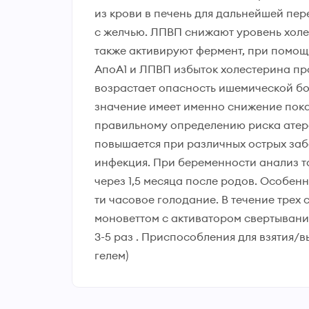
из крови в печень для дальнейшей пер
с желчью. ЛПВП снижают уровень холес
также активируют фермент, при помощи
АпоА1 и ЛПВП избыток холестерина про
возрастает опасность ишемической бо
значение имеет именно снижение пока
правильному определению риска атеро
повышается при различных острых заб
инфекция. При беременности анализ так
через 1,5 месяца после родов. Особен
ти часовое голодание. В течение трех
моноветтом с активатором свертыван
3-5 раз . Приспособления для взятия/
гелем)