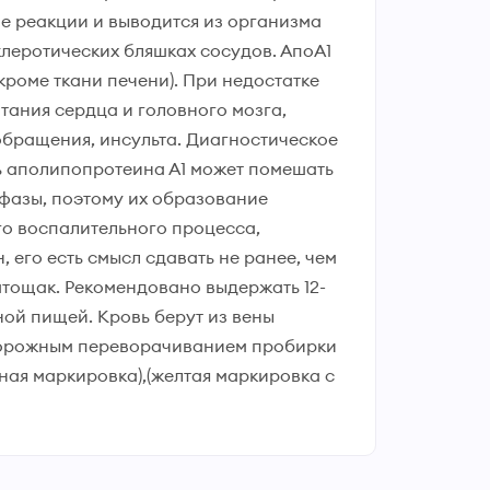
ие реакции и выводится из организма
клеротических бляшках сосудов. АпоА1
кроме ткани печени). При недостатке
тания сердца и головного мозга,
обращения, инсульта. Диагностическое
ь аполипопротеина А1 может помешать
фазы, поэтому их образование
го воспалительного процесса,
 его есть смысл сдавать не ранее, чем
атощак. Рекомендовано выдержать 12-
ной пищей. Кровь берут из вены
торожным переворачиванием пробирки
ная маркировка),(желтая маркировка с