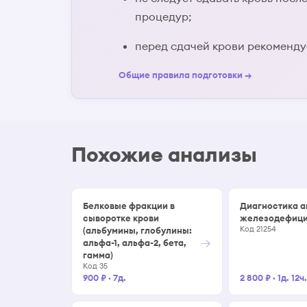
процедур;
перед сдачей крови рекомендуе
Общие правила подготовки →
Похожие анализы
Белковые фракции в
Диагностика а
сыворотке крови
железодефици
Код 21254
(альбумины, глобулины:
→
альфа-1, альфа-2, бета,
гамма)
Код 35
900 ₽
·
7д.
2 800 ₽
·
1д. 12ч.