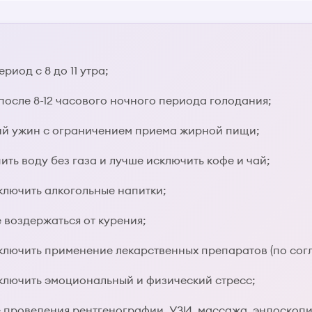
риод с 8 до 11 утра;
после 8-12 часового ночного периода голодания;
ий ужин с ограничением приема жирной пищи;
ить воду без газа и лучше исключить кофе и чай;
ключить алкогольные напитки;
е воздержаться от курения;
сключить применение лекарственных препаратов (по со
сключить эмоциональный и физический стресс;
ле проведения рентгенографии, УЗИ, массажа, эндоскоп