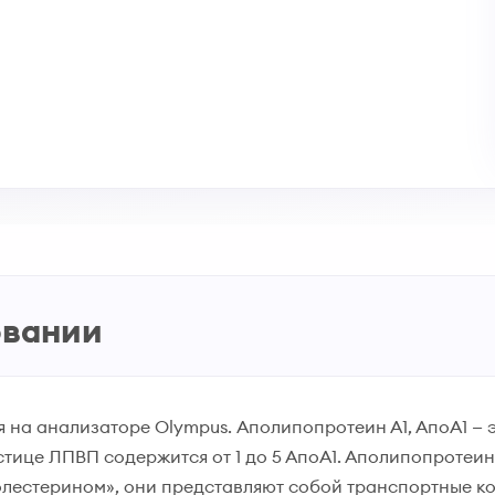
овании
 на анализаторе Olympus. Аполипопротеин А1, АпоА1 — 
стице ЛПВП содержится от 1 до 5 АпоА1. Аполипопротеин
лестерином», они представляют собой транспортные к