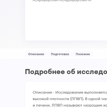
A1;Apolipoprotein A1;Hypolipoprotein A1
Описание
Подготовка
Похожие
Подробнее об исслед
Описание - Исследование выполняется
высокой плотности (ЛПВП). В одной ча
и печени. ЛПВП называют «хорошим хо