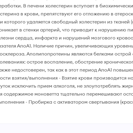
еработки. В печени холестерин вступает в биохимическ
терина в крови, препятствуют его отложению в атерос
 которого удаляется свободный холестерин из тканей (
никает в стенки артерий, что приводит к нарушению пи
лезни сердца, инфаркта и нарушений мозгового крово
зателя АпоА1. Наличие причин, увеличивающих уровен
склероза. Аполипопротеины являются белками острой 
олеваниях: острое воспаление, обострение хроническо
же недостоверен, так как в этот период АпоА1 повышен,
ности взятия/выполнения - Взятие крови производится н
 суток исключить прием алкоголя, не злоупотреблять жир
ия содержимое моноветта тщательно перемешивают ос
выполнения - Пробирка с активатором свертывания (крас