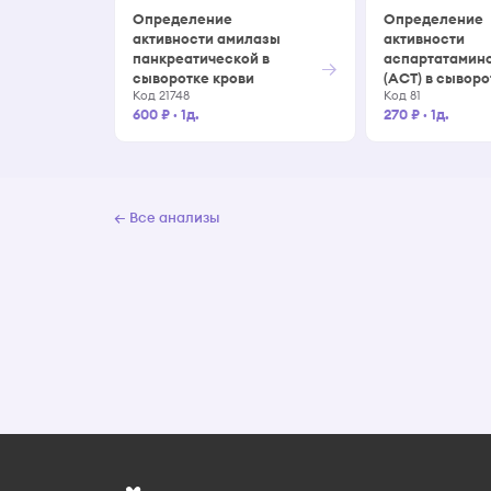
Определение
Определение
активности амилазы
активности
панкреатической в
аспартатамин
→
сыворотке крови
(АСТ) в сыворо
Код 21748
Код 81
600 ₽
·
1д.
270 ₽
·
1д.
← Все анализы