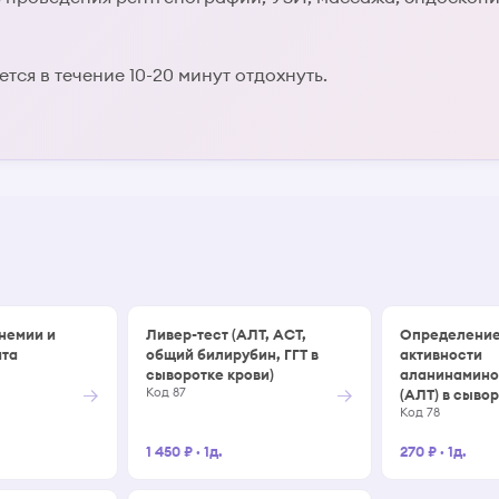
тся в течение 10-20 минут отдохнуть.
немии и
Ливер-тест (АЛТ, АСТ,
Определени
та
общий билирубин, ГГТ в
активности
сыворотке крови)
аланинамин
→
→
Код 87
(АЛТ) в сыво
Код 78
1 450 ₽
·
1д.
270 ₽
·
1д.