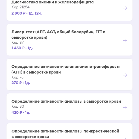
Диагностика анемии и железодефицита
→
Код 21254
2 800 ₽
·
1д. 12ч.
Ливер-тест (АЛТ, АСТ, общий билирубин, ГГТ в
сыворотке крови)
→
Код 87
1 450 ₽
·
1д.
Определение активности аланинаминотрансферазы
(АЛТ) в сыворотке крови
→
Код 78
270 ₽
·
1д.
Определение активности амилазы в сыворотке крови
→
Код 80
420 ₽
·
1д.
Определение активности амилазы панкреатической
в сыворотке крови