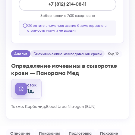
+7 (812) 214-08-11
Забор крови с 7:30 ежедневно
Обратите внимание: взятие биоматериала в
стоимость услуги не входит
Анализ
Биохимические исследования крови
Код 19
Определение мочевины в сыворотке
крови — Панорама Мед
СРОК
1д.
Также: Карбамид;Blood Urea Nitrogen (BUN)
Описание
Показания
Подготовка
Похожие