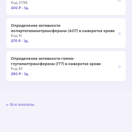
→
Код 21748
600 ₽
·
1д.
Определение активности
аспартатаминотрансферазы (АСТ) в сыворотке крови
→
Код 81
270 ₽
·
1д.
Определение активности гамма-
глутамилтрансферазы (ГГТ) в сыворотке крови
→
Код 82
280 ₽
·
1д.
← Все анализы