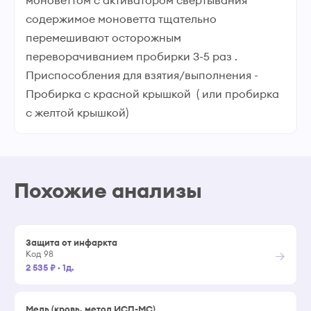
моноветтом с активатором свертывания
содержимое моноветта тщательно
перемешивают осторожным
переворачиванием пробирки 3-5 раз .
Приспособления для взятия/выполнения -
Пробирка с красной крышкой ( или пробирка
с желтой крышкой)
Похожие анализы
Защита от инфаркта
→
Код 98
2 535 ₽
·
1д.
Медь (кровь, метод ИСП-МС)