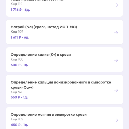
→
Код 112
1 716 ₽
·
6д.
Натрий (Na) (кровь, метод ИСП-МС)
→
Код 109
1 611 ₽
·
6д.
Определение калия (K+) в крови
→
Код 100
600 ₽
·
1д.
Определение кальция ионизированного в сыворотке
крови (Ca++)
→
Код 96
550 ₽
·
1д.
Определение магния в сыворотке крови
→
Код 102
450 ₽
·
1д.