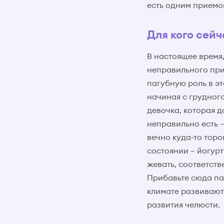
есть одним приемом
Для кого сей
В настоящее время
неправильного при
пагубную роль в э
начиная с грудного
девочка, которая д
неправильно есть –
вечно куда-то торо
состоянии – йогур
жевать, соответств
Прибавьте сюда па
климате развивают
развития челюсти.