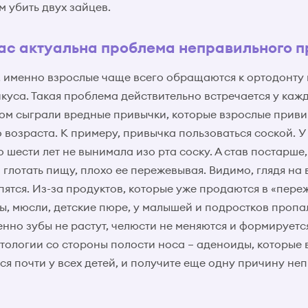
 убить двух зайцев.
час актуальна проблема неправильного 
, именно взрослые чаще всего обращаются к ортодонту 
куса. Такая проблема действительно встречается у каж
том сыграли вредные привычки, которые взрослые приви
 возраста. К примеру, привычка пользоваться соской. У
о шести лет не вынимала изо рта соску. А став постарше
 глотать пищу, плохо ее пережевывая. Видимо, глядя на 
пятся. Из-за продуктов, которые уже продаются в «пер
ты, мюсли, детские пюре, у малышей и подростков проп
енно зубы не растут, челюсти не меняются и формируетс
тологии со стороны полости носа – аденоиды, которые
ся почти у всех детей, и получите еще одну причину не