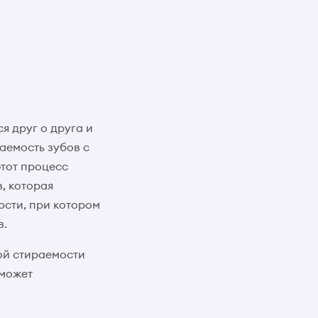
я друг о друга и
аемость зубов с
этот процесс
, которая
юсти, при котором
в.
ной стираемости
 может