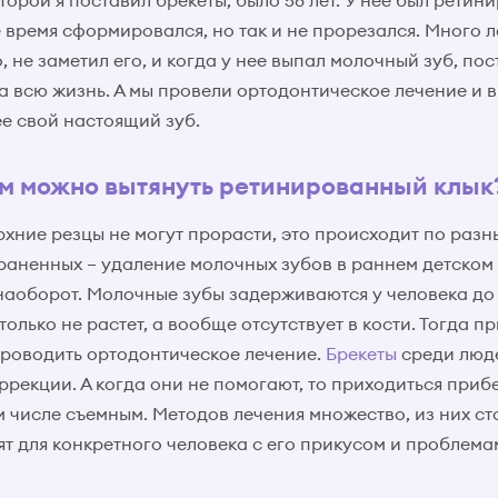
торой я поставил брекеты, было 58 лет. У нее был ретин
е время сформировался, но так и не прорезался. Много л
, не заметил его, и когда у нее выпал молочный зуб, пос
 всю жизнь. А мы провели ортодонтическое лечение и в
ее свой настоящий зуб.
м можно вытянуть ретинированный клык
рхние резцы не могут прорасти, это происходит по раз
раненных – удаление молочных зубов в раннем детском 
наоборот. Молочные зубы задерживаются у человека до 2
только не растет, а вообще отсутствует в кости. Тогда п
проводить ортодонтическое лечение.
Брекеты
среди люд
рекции. А когда они не помогают, то приходиться прибе
м числе съемным. Методов лечения множество, из них с
ят для конкретного человека с его прикусом и проблема