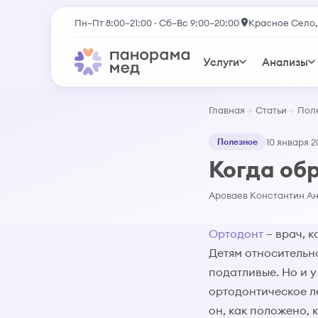
Пн–Пт 8:00–21:00 · Сб–Вс 9:00–20:00
Красное Село,
Услуги
Анализы
Главная
Статьи
Пол
Полезное
10 января 20
Когда об
Ароваев Константин А
Ортодонт
– врач, к
Детям относительно
податливые. Но и у
ортодонтическое л
он, как положено, 