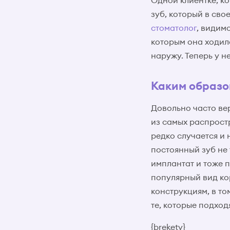
Одной клиентке, ко
зуб, который в сво
стоматолог
, видимо
которым она ходила
наружу. Теперь у н
Каким образо
Довольно часто ве
из самых распрост
редко случается и 
постоянный зуб не 
имплантат и тоже 
популярный вид кор
конструкциям, в то
те, которые подход
{brekety}