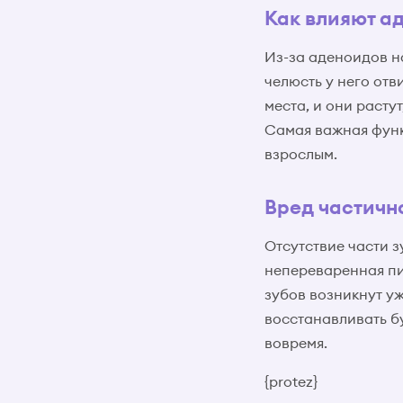
Как влияют а
Из-за аденоидов н
челюсть у него отв
места, и они расту
Самая важная функц
взрослым.
Вред частично
Отсутствие части з
непереваренная пищ
зубов возникнут у
восстанавливать б
вовремя.
{protez}