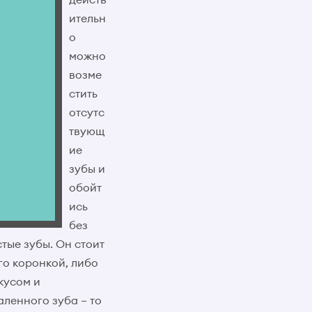
ительн
о
можно
возме
стить
отсутс
твующ
ие
зубы и
обойт
ись
без
тые зубы. Он стоит
го коронкой, либо
кусом и
ленного зуба – то