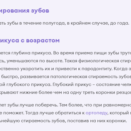
ирования зубов
ь зубы в течение полугода, в крайнем случае, до года.
икуса с возрастом
ется глубина прикуса. Во время приема пищи зубы трутс
сь, уменьшаются по высоте. Такая физиологическая стир
твенно укоротить их и привести к пародонтиту. Когда 
 быстро, развивается патологическая стираемость зубов
й глубокого прикуса. Глубокий прикус – состояние чел
крывают нижние более чем на одну треть коронки резцо
лет зубы лучше поберечь. Тем более, что при равномер
е поможет. Тогда лучше обратиться к
ортопеду
, который
ьнейшую стираемость зубов, поставив на них коронки.