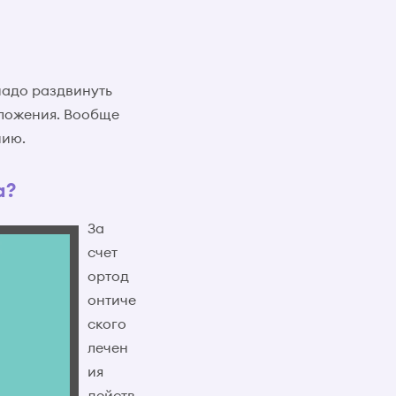
надо раздвинуть
оложения. Вообще
нию.
а?
За
счет
ортод
онтиче
ского
лечен
ия
действ