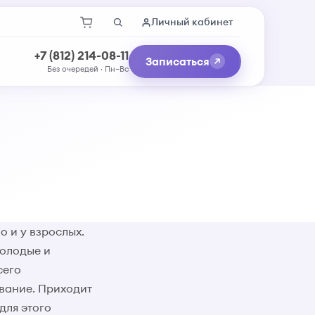
Личный кабинет
+7 (812) 214-08-11
Записаться
Без очередей · Пн–Вс
о и у взрослых.
молодые и
сего
ование. Приходит
для этого