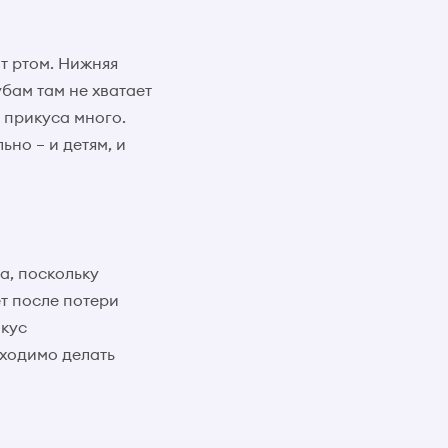
т ртом. Нижняя
убам там не хватает
и прикуса много.
но – и детям, и
а, поскольку
ет после потери
икус
ходимо делать