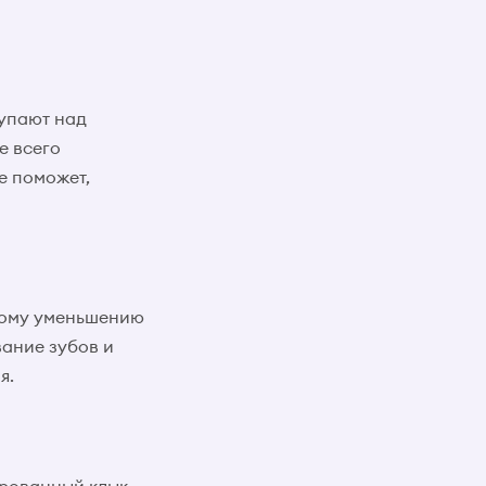
тупают над
е всего
е поможет,
ьному уменьшению
вание зубов и
я.