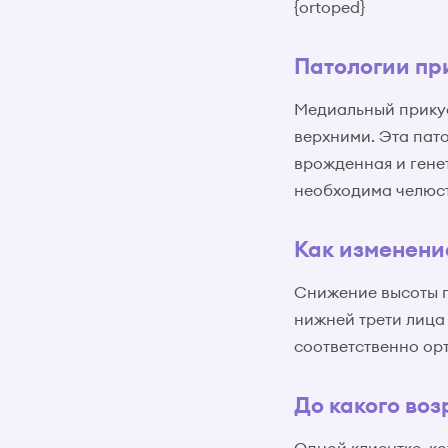
{ortoped}
Патологии пр
Медиальный прикус
верхними. Эта пато
врожденная и гене
необходима челюст
Как изменени
Снижение высоты п
нижней трети лица
соответственно ор
До какого во