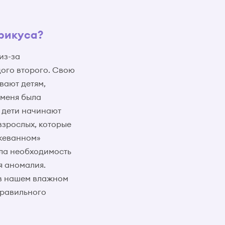
прикуса?
из-за
дого второго. Свою
вают детям,
 меня была
, дети начинают
взрослых, которые
ежеванном»
ала необходимость
я аномалия.
 в нашем влажном
правильного