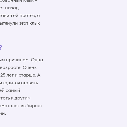
ированный клык –
ет назад
тавил ей протез, с
ытянули этот клык
?
ным причинам. Одна
возрасте. Очень
5 лет и старше. А
риходится ставить
ей самый
гать к другим
томатолог выбирает
ми.