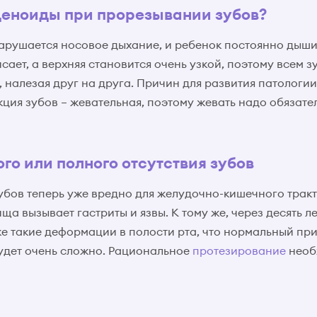
деноиды при прорезывании зубов?
арушается носовое дыхание, и ребенок постоянно дыши
исает, а верхняя становится очень узкой, поэтому всем з
т, налезая друг на друга. Причин для развития патологи
ия зубов – жевательная, поэтому жевать надо обязатель
го или полного отсутствия зубов
убов теперь уже вредно для желудочно-кишечного тракт
а вызывает гастриты и язвы. К тому же, через десять л
же такие деформации в полости рта, что нормальный пр
удет очень сложно. Рациональное
протезирование
необ