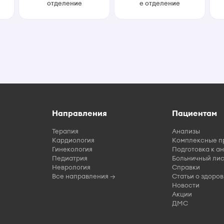
отделение
е отделение
Направления
Пациентам
Терапия
Анализы
Кардиология
Комплексные п
Гинекология
Подготовка к а
Педиатрия
Больничный лис
Неврология
Справки
Все направления →
Статьи о здоров
Новости
Акции
ДМС