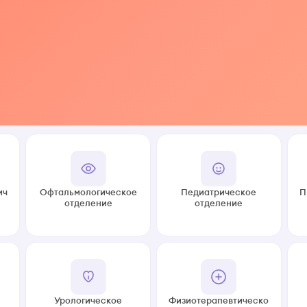
ич
Офтальмологическое
Педиатрическое
П
отделение
отделение
Урологическое
Физиотерапевтическо