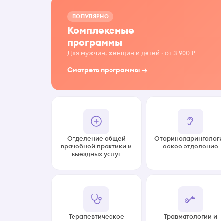
ПОПУЛЯРНО
Комплексные
программы
Для мужчин, женщин и детей · от 3 900 ₽
Смотреть программы →
Отделение общей
Оториноларинголог
врачебной практики и
еское отделение
выездных услуг
Терапевтическое
Травматологии и