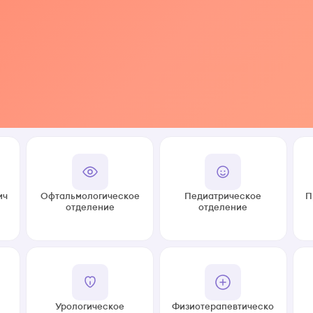
ич
Офтальмологическое
Педиатрическое
П
отделение
отделение
Урологическое
Физиотерапевтическо