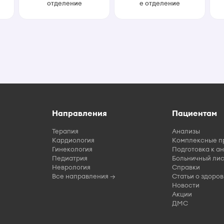
отделение
е отделение
Направления
Пациентам
Терапия
Анализы
Кардиология
Комплексные п
Гинекология
Подготовка к а
Педиатрия
Больничный лис
Неврология
Справки
Все направления →
Статьи о здоров
Новости
Акции
ДМС