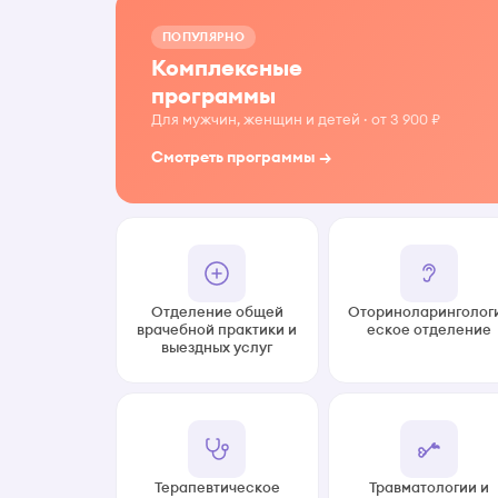
ПОПУЛЯРНО
Комплексные
программы
Для мужчин, женщин и детей · от 3 900 ₽
Смотреть программы →
Отделение общей
Оториноларинголог
врачебной практики и
еское отделение
выездных услуг
Терапевтическое
Травматологии и