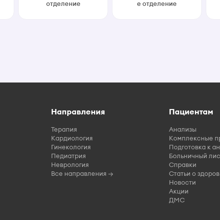
отделение
е отделение
Направления
Пациентам
Терапия
Анализы
Кардиология
Комплексные п
Гинекология
Подготовка к а
Педиатрия
Больничный лис
Неврология
Справки
Все направления →
Статьи о здоров
Новости
Акции
ДМС