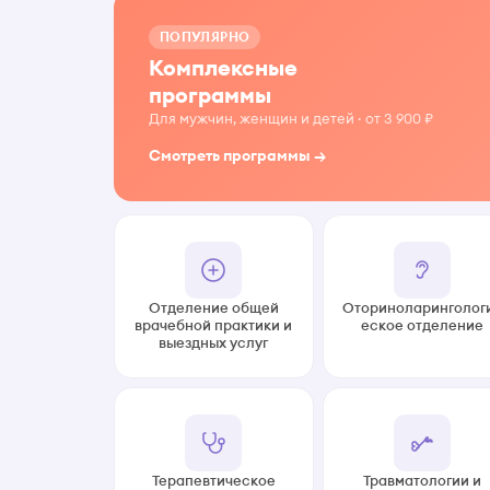
ПОПУЛЯРНО
Комплексные
программы
Для мужчин, женщин и детей · от 3 900 ₽
Смотреть программы →
Отделение общей
Оториноларинголог
врачебной практики и
еское отделение
выездных услуг
Терапевтическое
Травматологии и