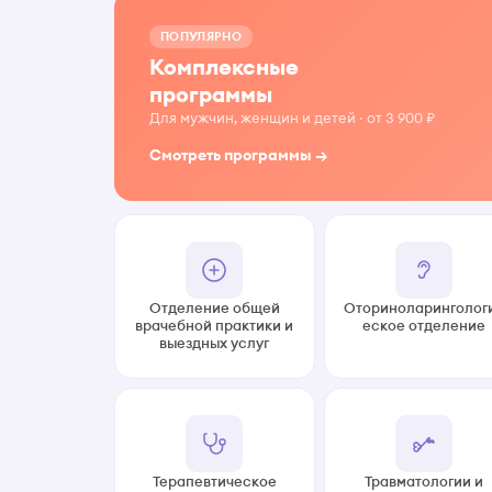
ПОПУЛЯРНО
Комплексные
программы
Для мужчин, женщин и детей · от 3 900 ₽
Смотреть программы →
Отделение общей
Оториноларинголог
врачебной практики и
еское отделение
выездных услуг
Терапевтическое
Травматологии и