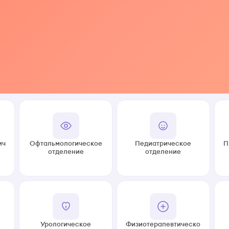
ич
Офтальмологическое
Педиатрическое
П
отделение
отделение
Урологическое
Физиотерапевтическо